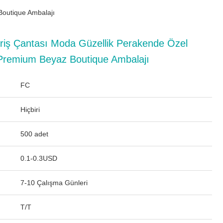
Boutique Ambalajı
eriş Çantası Moda Güzellik Perakende Özel
Premium Beyaz Boutique Ambalajı
FC
Hiçbiri
500 adet
0.1-0.3USD
7-10 Çalışma Günleri
T/T