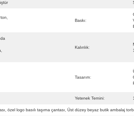
üştür
ton, 
Baskı:
da 
Kalınlık:
, 
Tasarım:
Yetenek Temini:
ası
, 
özel logo basılı taşıma çantası
, 
Üst düzey beyaz butik ambalaj torb