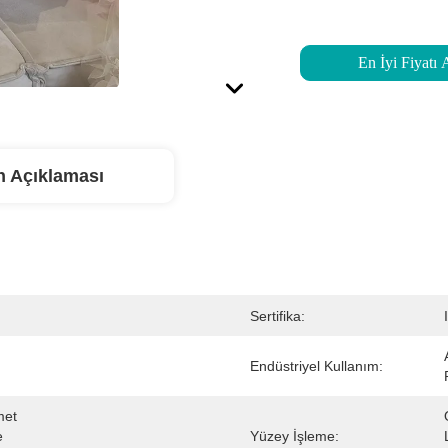
En İyi Fiyatı 
n Açıklaması
Sertifika:
Endüstriyel Kullanım:
et 
 
Yüzey İşleme: