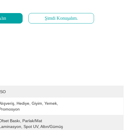
Alın
Şimdi Konuşalım.
ISO
Alışveriş, Hediye, Giyim, Yemek, 
Promosyon
Ofset Baskı, Parlak/mat 
Laminasyon, Spot UV, Altın/gümüş 