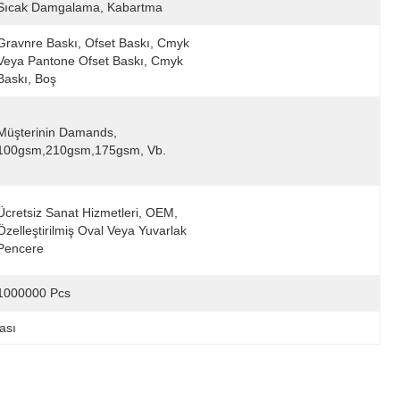
Sıcak Damgalama, Kabartma
Gravnre Baskı, Ofset Baskı, Cmyk 
Veya Pantone Ofset Baskı, Cmyk 
Baskı, Boş
Müşterinin Damands, 
100gsm,210gsm,175gsm, Vb.
Ücretsiz Sanat Hizmetleri, OEM, 
Özelleştirilmiş Oval Veya Yuvarlak 
Pencere
1000000 Pcs
ası