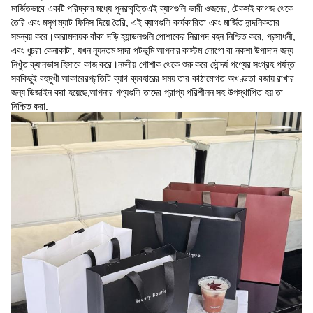
মার্জিতভাবে একটি পরিষ্কার মধ্যে পুনরাবৃত্তিএই ব্যাগগুলি ভারী ওজনের, টেকসই কাগজ থেকে
তৈরি এবং মসৃণ ম্যাট ফিনিস দিয়ে তৈরি, এই ব্যাগগুলি কার্যকারিতা এবং মার্জিত নান্দনিকতার
সমন্বয় করে।আরামদায়ক বাঁকা দড়ি হ্যান্ডলগুলি পোশাকের নিরাপদ বহন নিশ্চিত করে, প্রসাধনী,
এবং খুচরা কেনাকাটা, যখন ন্যূনতম সাদা পটভূমি আপনার কাস্টম লোগো বা নকশা উপাদান জন্য
নিখুঁত ক্যানভাস হিসাবে কাজ করে।নমনীয় পোশাক থেকে শুরু করে সৌন্দর্য পণ্যের সংগ্রহ পর্যন্ত
সবকিছুই বহুমুখী আকারেরপ্রতিটি ব্যাগ ব্যবহারের সময় তার কাঠামোগত অখণ্ডতা বজায় রাখার
জন্য ডিজাইন করা হয়েছে,আপনার পণ্যগুলি তাদের প্রাপ্য পরিশীলন সহ উপস্থাপিত হয় তা
নিশ্চিত করা.