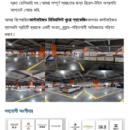
দ্রুত ডেলিভারি সহ।আমরা সম্পূর্ণ স্বচ্ছতার জন্য রিয়েল-টাইম অগ্রগতি
আপডেট শেয়ার করি.
আমরা বিশেষায়িত
কাস্টমাইজড মিনিমালিস্ট খুচরা প্যাকেজিং
আপনার কাস্টমাইজড
ব্যাগগুলি প্রতিটি ক্রয়কে একটি সংহত, ব্র্যান্ড-শক্তিশালী অভিজ্ঞতায় পরিণত
করবে।
সহযোগী অংশীদার