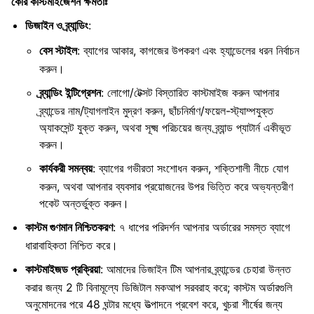
কোর কাস্টমাইজেশন ক্ষমতাঃ
ডিজাইন ও ব্র্যান্ডিং
:
বেস স্টাইল
: ব্যাগের আকার, কাগজের উপকরণ এবং হ্যান্ডেলের ধরন নির্বাচন
করুন।
ব্র্যান্ডিং ইন্টিগ্রেশন
: লোগো/টেক্সট বিস্তারিত কাস্টমাইজ করুন আপনার
ব্র্যান্ডের নাম/ট্যাগলাইন মুদ্রণ করুন, ছাঁচনির্মাণ/ফয়েল-স্ট্যাম্পযুক্ত
অ্যাকসেন্ট যুক্ত করুন, অথবা সূক্ষ্ম পরিচয়ের জন্য ব্র্যান্ড প্যাটার্ন একীভূত
করুন।
কার্যকরী সমন্বয়
: ব্যাগের গভীরতা সংশোধন করুন, শক্তিশালী নীচে যোগ
করুন, অথবা আপনার ব্যবসার প্রয়োজনের উপর ভিত্তি করে অভ্যন্তরীণ
পকেট অন্তর্ভুক্ত করুন।
কাস্টম গুণমান নিশ্চিতকরণ
: ৭ ধাপের পরিদর্শন আপনার অর্ডারের সমস্ত ব্যাগে
ধারাবাহিকতা নিশ্চিত করে।
কাস্টমাইজড প্রক্রিয়া
: আমাদের ডিজাইন টিম আপনার ব্র্যান্ডের চেহারা উন্নত
করার জন্য 2 টি বিনামূল্যে ডিজিটাল মকআপ সরবরাহ করে; কাস্টম অর্ডারগুলি
অনুমোদনের পরে 48 ঘন্টার মধ্যে উত্পাদনে প্রবেশ করে, খুচরা শীর্ষের জন্য