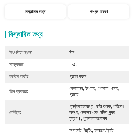
বিস্তারিত তথ্য
পণ্যের বিবরণ
বিস্তারিত তথ্য
উৎপত্তি স্থল:
চীন
সাক্ষ্যদান:
ISO
কাস্টম অর্ডার:
গ্রহণ করুন
কেনাকাটা, উপহার, পোশাক, খাবার, 
শিল্প ব্যবহার:
প্রচার
পুনর্ব্যবহারযোগ্য, ভারী শুল্ক, পরিবেশ 
বৈশিষ্ট্য:
বান্ধব, টেকসই এবং সঠিক সুন্দর 
মুদ্রণ।, পুনর্ব্যবহারযোগ্য
অফসেট প্রিন্টিং, চকচকে/ম্যাট 