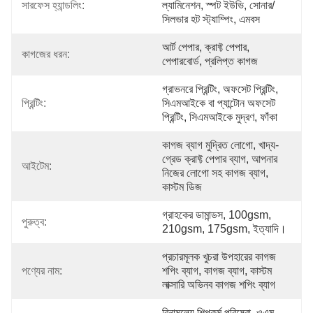
সারফেস হ্যান্ডলিং:
ল্যামিনেশন, স্পট ইউভি, সোনার/
সিলভার হট স্ট্যাম্পিং, এমবস
আর্ট পেপার, ক্রাফ্ট পেপার, 
কাগজের ধরন:
পেপারবোর্ড, প্রলিপ্ত কাগজ
গ্রাভনরে প্রিন্টিং, অফসেট প্রিন্টিং, 
প্রিন্টিং:
সিএমআইকে বা প্যান্টোন অফসেট 
প্রিন্টিং, সিএমআইকে মুদ্রণ, ফাঁকা
কাগজ ব্যাগ মুদ্রিত লোগো, খাদ্য-
গ্রেড ক্রাফ্ট পেপার ব্যাগ, আপনার 
আইটেম:
নিজের লোগো সহ কাগজ ব্যাগ, 
কাস্টম ডিজ
গ্রাহকের ডামান্ডস, 100gsm, 
পুরুত্ব:
210gsm, 175gsm, ইত্যাদি।
প্রচারমূলক খুচরা উপহারের কাগজ 
পণ্যের নাম:
শপিং ব্যাগ, কাগজ ব্যাগ, কাস্টম 
লাক্সারি অভিনব কাগজ শপিং ব্যাগ
বিনামূল্যে শিল্পকর্ম পরিষেবা, ওএম, 