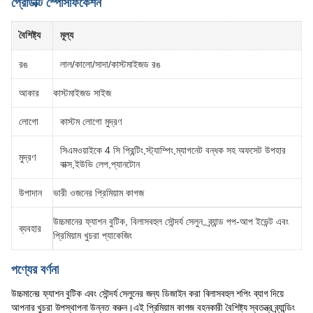
প্রোডাক্ট স্পেসিফিকেশন
বৈশিষ্ট্য
মূল্য
রঙ
লাল/কালো/সাদা/কাস্টমাইজড রঙ
আকার
কাস্টমাইজড সাইজ
লোগো
কাস্টম লোগো মুদ্রণ
সিএমওয়াইকে 4 সি প্রিন্টিং,স্ট্যাম্পিং,ম্যাগনেট বন্ধক সহ অফসেট উপহার
মুদ্রণ
বাক্স,ইউভি লেপ,প্যানটোন
উপাদান
ভারী ওজনের প্রিমিয়াম কাগজ
উচ্চমানের ফ্যাশন বুটিক, বিলাসবহুল সৌন্দর্য সেলুন, ব্র্যান্ড পপ-আপ ইভেন্ট এবং
ব্যবহার
প্রিমিয়াম খুচরা প্যাকেজিং
পণ্যের বর্ণনা
উচ্চমানের ফ্যাশন বুটিক এবং সৌন্দর্য সেলুনের জন্য ডিজাইন করা বিলাসবহুল শপিং ব্যাগ দিয়ে
আপনার খুচরা উপস্থাপনা উন্নত করুন।এই প্রিমিয়াম কাগজ বহনকারী বৈশিষ্ট্য স্বতন্ত্র ব্র্যান্ডিং