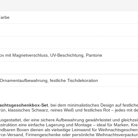
Farbe
x mit Magnetverschluss, UV-Beschichtung, Pantone
rnamentaufbewahrung, festliche Tischdekoration
achtsgeschenkbox-Set
, bei dem minimalistisches Design auf festliche F
rün, klassisches Schwarz, reines Weiß und festliches Rot – jedes mit 
ausgestattet, der eine sichere Aufbewahrung gewährleistet und gleichzei
onstruktion eine einfache Lagerung und Montage – ideal für Marken, Kre
ndbaren Boxen dienen als vielseitige Leinwand für Weihnachtsgesche
rce-Versand, Firmengeschenke oder persönliche Weihnachtsverpackungen