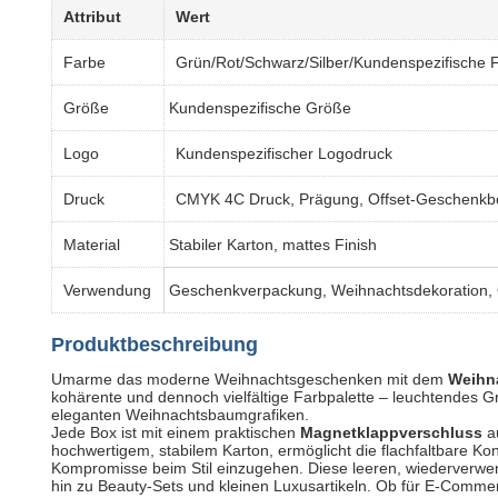
Attribut
Wert
Farbe
Grün/Rot/Schwarz/Silber/Kundenspezifische 
Größe
Kundenspezifische Größe
Logo
Kundenspezifischer Logodruck
Druck
CMYK 4C Druck, Prägung, Offset-Geschenkbo
Material
Stabiler Karton, mattes Finish
Verwendung
Geschenkverpackung, Weihnachtsdekoration, O
Produktbeschreibung
Umarme das moderne Weihnachtsgeschenken mit dem
Weihn
kohärente und dennoch vielfältige Farbpalette – leuchtendes G
eleganten Weihnachtsbaumgrafiken.
Jede Box ist mit einem praktischen
Magnetklappverschluss
​ 
hochwertigem, stabilem Karton, ermöglicht die flachfaltbare K
Kompromisse beim Stil einzugehen. Diese leeren, wiederverwe
hin zu Beauty-Sets und kleinen Luxusartikeln. Ob für E-Comme