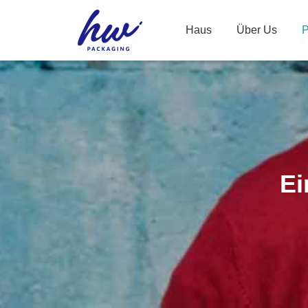
Haus
Über Us
P
Ei