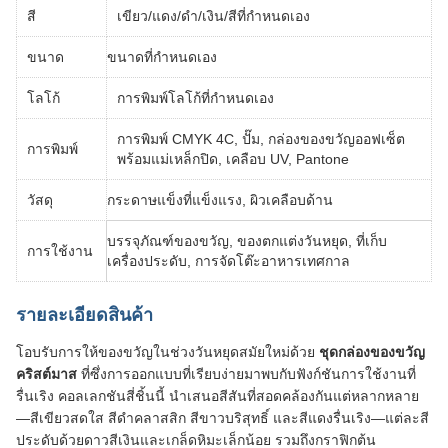
สี
เขียว/แดง/ดำ/เงิน/สีที่กำหนดเอง
ขนาด
ขนาดที่กำหนดเอง
โลโก้
การพิมพ์โลโก้ที่กำหนดเอง
การพิมพ์ CMYK 4C, ปั๊ม, กล่องของขวัญออฟเซ็ต
การพิมพ์
พร้อมแม่เหล็กปิด, เคลือบ UV, Pantone
วัสดุ
กระดาษแข็งที่แข็งแรง, ผิวเคลือบด้าน
บรรจุภัณฑ์ของขวัญ, ของตกแต่งวันหยุด, ที่เก็บ
การใช้งาน
เครื่องประดับ, การจัดโต๊ะอาหารเทศกาล
รายละเอียดสินค้า
โอบรับการให้ของขวัญในช่วงวันหยุดสมัยใหม่ด้วย
ชุดกล่องของขวัญ
คริสต์มาส
ที่ซึ่งการออกแบบที่เรียบง่ายมาพบกับฟังก์ชันการใช้งานที่
รื่นเริง คอลเลกชันสี่ชิ้นนี้ นำเสนอสีสันที่สอดคล้องกันแต่หลากหลาย
—สีเขียวสดใส สีดำคลาสสิก สีขาวบริสุทธิ์ และสีแดงรื่นเริง—แต่ละสี
ประดับด้วยดาวสีเงินและเกล็ดหิมะเล็กน้อย รวมถึงกราฟิกต้น