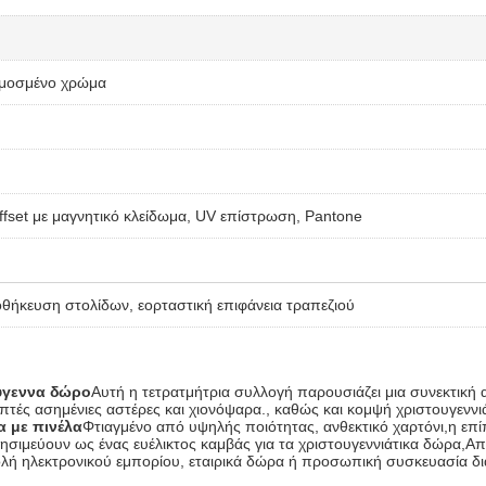
ρμοσμένο χρώμα
set με μαγνητικό κλείδωμα, UV επίστρωση, Pantone
ήκευση στολίδων, εορταστική επιφάνεια τραπεζιού
ύγεννα δώρο
Αυτή η τετρατμήτρια συλλογή παρουσιάζει μια συνεκτική
επτές ασημένιες αστέρες και χιονόψαρα., καθώς και κομψή χριστουγεννι
α με πινέλα
Φτιαγμένο από υψηλής ποιότητας, ανθεκτικό χαρτόνι,η επ
ιμεύουν ως ένας ευέλικτος καμβάς για τα χριστουγεννιάτικα δώρα,Από 
τολή ηλεκτρονικού εμπορίου, εταιρικά δώρα ή προσωπική συσκευασία δι