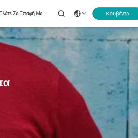
Κουβέντα
Ελάτε Σε Επαφή Με
τα