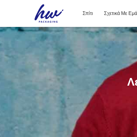
Σπίτι
Σχετικά Με Εμ
Λ