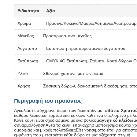
Ειδικότητα
Αξία
Χρώμα
Πράσινο/Κόκκινο/Μαύρο/Ασημένιο/Αναπροσα
Μέγεθος
Προσαρμοσμένο μέγεθος
Λογότυπο
Εκτύπωση προσαρμοσμένου λογότυπου
Εκτύπωση
CMYK 4C Εκτύπωση, Στάμπα, Κουτί δώρων Off
Υλικό
Σθεναρό χαρτόνι, ματ φινίρισμα
Χρήση
Συσκευή δώρων, διακοσμητική διακόσμηση, αποθ
Περιγραφή του προϊόντος
Αγκαλιάστε σύγχρονο δώρο των διακοπών με το
Βάττο Χριστο
καθαρό λευκό,και εορταστικό κόκκινο κάθε ένα στολισμένο με λ
Κάθε κουτί είναι σχεδιασμένο με ένα βολικό
μαγνητικό κλείδωμ
συναρμολόγησηΑυτά τα κενά, επαναχρησιμοποιήσιμα κουτιά χρησ
ομορφιάς και μικρές πολυτέλειεςΕίτε χρησιμοποιείται για αποσ
εμφάνιση που μετατρέπει κάθε δώρο σε μια αξέχαστη στιγμή.