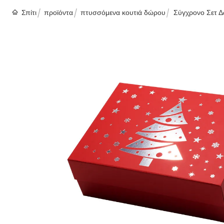
Σπίτι
προϊόντα
πτυσσόμενα κουτιά δώρου
Σύγχρονο Σετ Δ