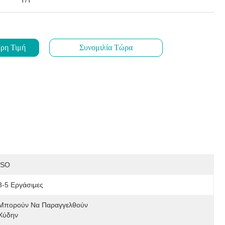
T/T
ρη Τιμή
Συνομιλία Τώρα
ISO
3-5 Εργάσιμες
Μπορούν Να Παραγγελθούν 
Χύδην