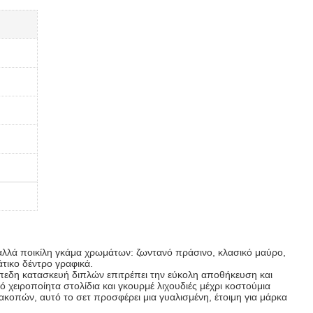
 αλλά ποικίλη γκάμα χρωμάτων: ζωντανό πράσινο, κλασικό μαύρο,
άτικο δέντρο γραφικά.
ίπεδη κατασκευή διπλών επιτρέπει την εύκολη αποθήκευση και
χειροποίητα στολίδια και γκουρμέ λιχουδιές μέχρι κοστούμια
ακοπών, αυτό το σετ προσφέρει μια γυαλισμένη, έτοιμη για μάρκα