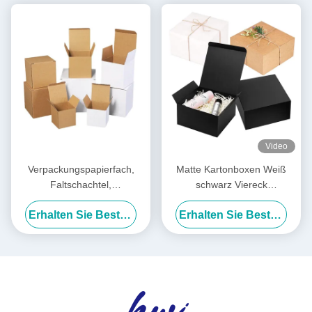
Video
Verpackungspapierfach,
Matte Kartonboxen Weiß
Faltschachtel,
schwarz Viereck
Kraftpapierkarton,
Geschenkbox Naturstärke
Erhalten Sie Besten Preis
Erhalten Sie Besten Preis
Musterdruck, Wellpappefach
Verpackung