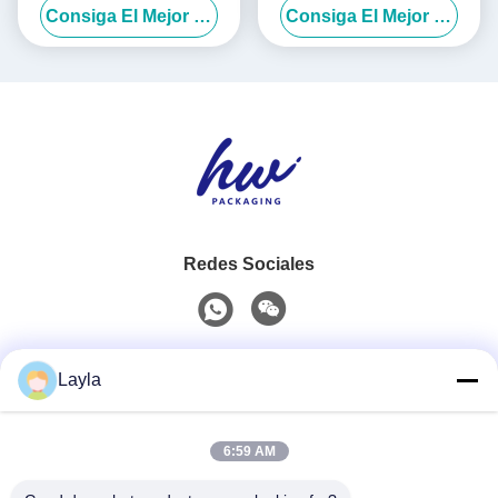
Consiga El Mejor Precio
Consiga El Mejor Precio
Impresión de patrones Caja
naturales
de papel corrugado
Redes Sociales
Contacto rápido
Layla
Teléfono
6:59 AM
0086-18688885859