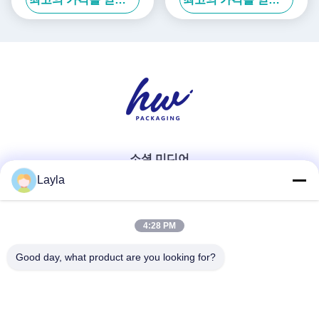
소셜 미디어
Layla
빠른 연락
4:28 PM
Good day, what product are you looking for?
Tel
0086-18688885859