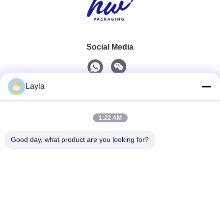
Social Media
Layla
Schnelle Kontaktaufnahme
1:22 AM
Telefon
0086-18688885859
Good day, what product are you looking for?
E-Mail
packaging_o@163.com
Adresse