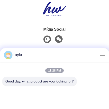
Mídia Social
Contato rápido
Layla
Telefone
11:28 PM
0086-18688885859
Good day, what product are you looking for?
E-Mail
packaging_o@163.com
Endereço