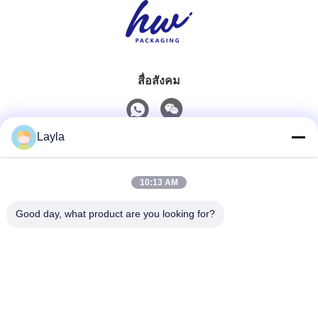
สื่อสังคม
Layla
ติดต่อเร็ว
10:13 AM
โทรศัพท์
0086-18688885859
Good day, what product are you looking for?
อีเมล
packaging_o@163.com
ที่อยู่