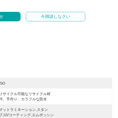
せ
今雑談しなさい
ISO
リサイクル可能なリサイクル材
料、手作り、カラフルな防水
マットラミネーション,スタン
プ,UVコーティング,エムボッシン