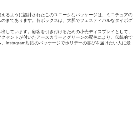
捉えるように設計されたこのユニークなパッケージは、ミニチュアの
ものまであります。各ボックスは、大胆でフェスティバルなタイポグ
し出しています。顧客を引き付けるための小売ディスプレイとして、
アクセントが付いたアースカラーとグリーンの配色により、伝統的で
nstagram対応のパッケージでホリデーの喜びを届けたい人に最