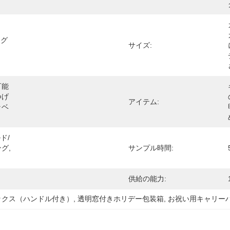
ング
サイズ:
可能
つげ
アイテム:
ラベ
ド/
グ,
サンプル時間:
供給の能力:
ックス（ハンドル付き）
, 
透明窓付きホリデー包装箱
, 
お祝い用キャリー