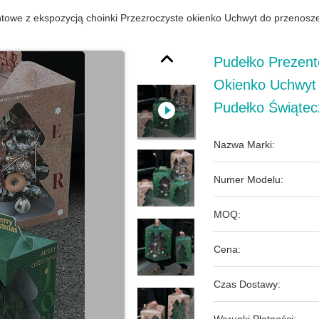
towe z ekspozycją choinki Przezroczyste okienko Uchwyt do przenos
Pudełko Prezent
Okienko Uchwyt
Pudełko Świąte
Nazwa Marki:
Numer Modelu:
MOQ:
Cena:
Czas Dostawy: