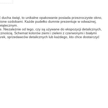
ducha świąt, to unikalne opakowanie posiada przezroczyste okno,
obione ozdobami. Każde pudełko dumnie prezentuje w odważnej,
wiątecznym.
. Niezależnie od tego, czy są używane do ekspozycji detalicznych,
znością. Schemat kolorów ziemi i zieleni z czerwonymi i białymi
arek, sprzedawców detalicznych lub każdego, kto chce dostarczyć