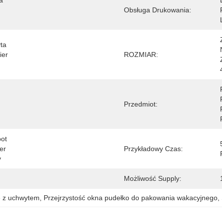
 
Obsługa Drukowania:
ta 
er 
ROZMIAR:
 
Przedmiot:
ot 
r 
Przykładowy Czas:
y
Możliwość Supply:
ę z uchwytem
, 
Przejrzystość okna pudełko do pakowania wakacyjnego
, 