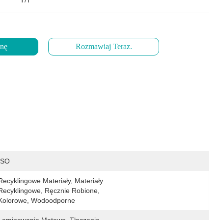
T/T
enę
Rozmawiaj Teraz.
ISO
Recyklingowe Materiały, Materiały 
Recyklingowe, Ręcznie Robione, 
Kolorowe, Wodoodporne