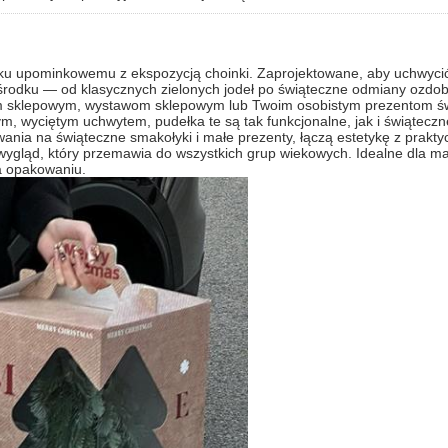
u upominkowemu z ekspozycją choinki. Zaprojektowane, aby uchwycić 
 środku — od klasycznych zielonych jodeł po świąteczne odmiany ozd
kom sklepowym, wystawom sklepowym lub Twoim osobistym prezentom ś
 wyciętym uchwytem, pudełka te są tak funkcjonalne, jak i świąteczne
nia na świąteczne smakołyki i małe prezenty, łączą estetykę z praktyc
wygląd, który przemawia do wszystkich grup wiekowych. Idealne dla m
a opakowaniu.