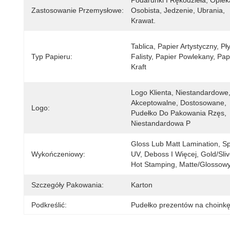
Podarunki I Rękodzieła, Opieka
Zastosowanie Przemysłowe:
Osobista, Jedzenie, Ubrania, 
Krawat.
Tablica, Papier Artystyczny, Pły
Typ Papieru:
Falisty, Papier Powlekany, Papi
Kraft
Logo Klienta, Niestandardowe,
Akceptowalne, Dostosowane, 
Logo:
Pudełko Do Pakowania Rzęs, 
Niestandardowa P
Gloss Lub Matt Lamination, Sp
Wykończeniowy:
UV, Deboss I Więcej, Gold/Slive
Hot Stamping, Matte/Glossow
Szczegóły Pakowania:
Karton
Podkreślić:
Pudełko prezentów na choink