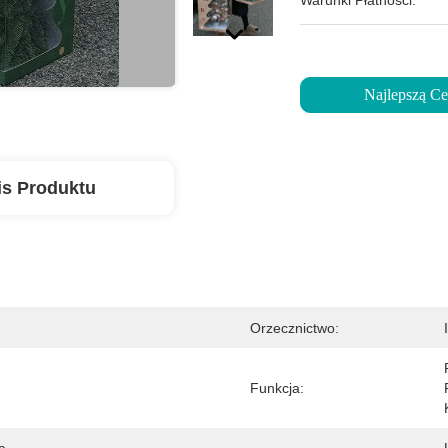
Warunki Płatności:
Najlepszą C
is Produktu
Orzecznictwo:
Funkcja: