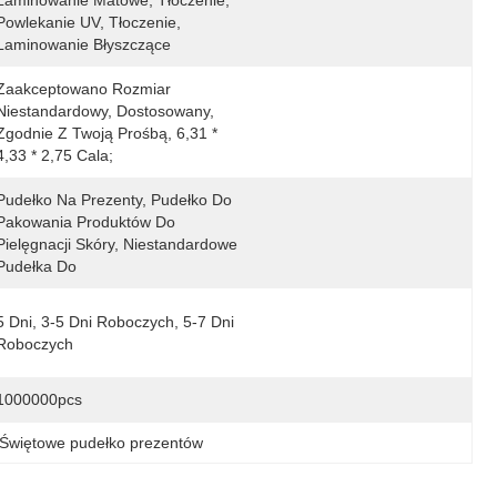
Laminowanie Matowe, Tłoczenie, 
Powlekanie UV, Tłoczenie, 
Laminowanie Błyszczące
Zaakceptowano Rozmiar 
Niestandardowy, Dostosowany, 
Zgodnie Z Twoją Prośbą, 6,31 * 
4,33 * 2,75 Cala; 
Pudełko Na Prezenty, Pudełko Do 
Pakowania Produktów Do 
Pielęgnacji Skóry, Niestandardowe 
Pudełka Do 
5 Dni, 3-5 Dni Roboczych, 5-7 Dni 
Roboczych
1000000pcs
Świętowe pudełko prezentów