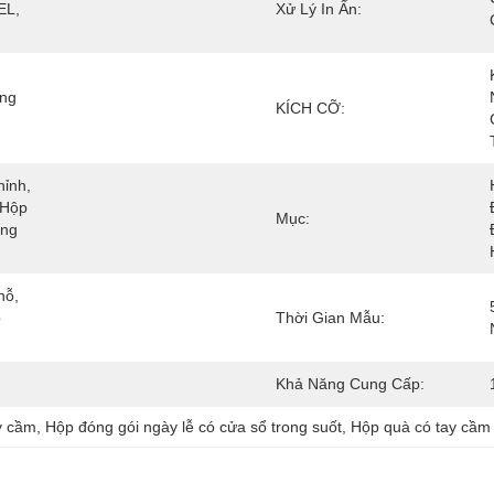
L, 
Xử Lý In Ấn:
ng 
KÍCH CỠ:
ỉnh, 
Hộp 
Mục:
ng 
ỗ, 
 
Thời Gian Mẫu:
Khả Năng Cung Cấp:
y cầm
, 
Hộp đóng gói ngày lễ có cửa sổ trong suốt
, 
Hộp quà có tay cầm 