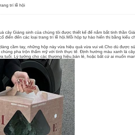
ang trí lễ hội
à cây Giáng sinh của chúng tôi được thiết kế để nắm bắt tinh thần Gi
ổ điển đến các loại trang trí lễ hội.Mỗi hộp tự hào hiển thị bằng kiểu 
ễ dàng cầm tay, những hộp này vừa hiệu quả vừa vui vẻ.Cho dù được s
, chúng pha trộn thẩm mỹ với tính thực tế. Định hướng màu xanh lá c
a tuổi. Lý tưởng cho các thương hiệu,bán lẻ, hoặc bất cứ ai muốn mang