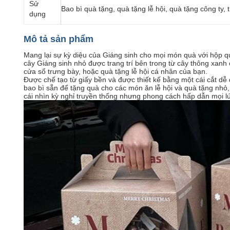
Sử
Bao bì quà tặng, quà tặng lễ hội, quà tặng công ty, tr
dụng
Mô tả sản phẩm
Mang lại sự kỳ diệu của Giáng sinh cho mọi món quà với hộp qu
cây Giáng sinh nhỏ được trang trí bên trong từ cây thông xanh c
cửa sổ trưng bày, hoặc quà tặng lễ hội cá nhân của bạn.
Được chế tạo từ giấy bền và được thiết kế bằng một cái cắt d
bao bì sẵn để tặng quà cho các món ăn lễ hội và quà tặng nhỏ
cái nhìn kỳ nghỉ truyền thống nhưng phong cách hấp dẫn mọi lứ