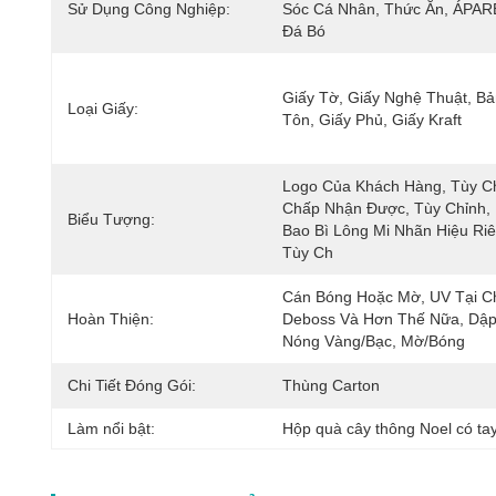
Sử Dụng Công Nghiệp:
Sóc Cá Nhân, Thức Ăn, ÁPARE
Đá Bó
Giấy Tờ, Giấy Nghệ Thuật, Bả
Loại Giấy:
Tôn, Giấy Phủ, Giấy Kraft
Logo Của Khách Hàng, Tùy Ch
Chấp Nhận Được, Tùy Chỉnh, 
Biểu Tượng:
Bao Bì Lông Mi Nhãn Hiệu Riê
Tùy Ch
Cán Bóng Hoặc Mờ, UV Tại Ch
Hoàn Thiện:
Deboss Và Hơn Thế Nữa, Dập
Nóng Vàng/bạc, Mờ/bóng
Chi Tiết Đóng Gói:
Thùng Carton
Làm nổi bật:
Hộp quà cây thông Noel có ta