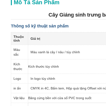
Mô Tả Sản Phẩm
Cây Giáng sinh trưng b
Thông số kỹ thuật sản phẩm
Thuộc
Giá trị
tính
Màu
Màu xanh lá cây / nâu / tùy chỉnh
sắc
Kích
Kích thước tùy chỉnh
thước
Logo
In logo tùy chỉnh
in ấn
CMYK in 4C, Bấm tem, Hộp quà tặng Offset với nú
Vật liệu
Băng cứng bền với cửa sổ PVC trong suốt