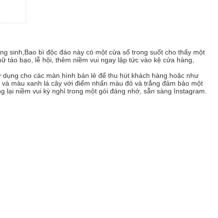
áng sinh,Bao bì độc đáo này có một cửa sổ trong suốt cho thấy một
chữ táo bạo, lễ hội, thêm niềm vui ngay lập tức vào kệ cửa hàng,
ử dụng cho các màn hình bán lẻ để thu hút khách hàng hoặc như
ây và màu xanh lá cây với điểm nhấn màu đỏ và trắng đảm bảo một
 lại niềm vui kỳ nghỉ trong một gói đáng nhớ, sẵn sàng Instagram.