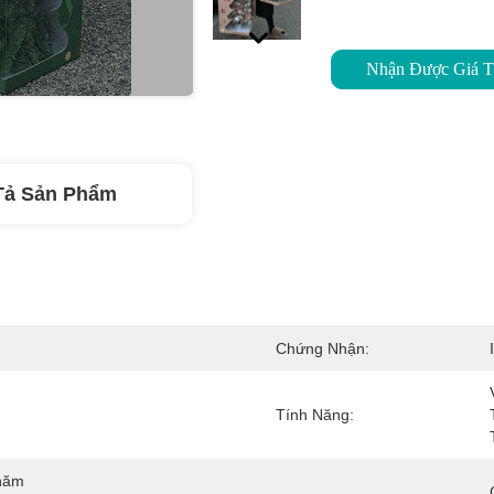
Nhận Được Giá T
Tả Sản Phẩm
Chứng Nhận:
Tính Năng:
ăm 