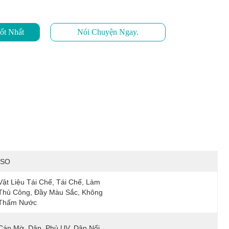
ốt Nhất
Nói Chuyện Ngay.
ISO
Vật Liệu Tái Chế, Tái Chế, Làm 
Thủ Công, Đầy Màu Sắc, Không 
Thấm Nước
Cán Mờ, Dập, Phủ UV, Dập Nổi, 