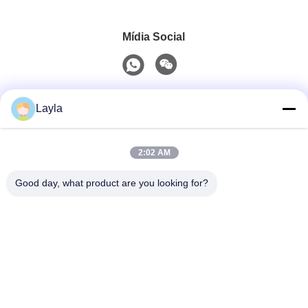
Mídia Social
Contato rápido
Layla
Telefone
2:02 AM
0086-18688885859
Good day, what product are you looking for?
E-Mail
packaging_o@163.com
Endereço
Quarto 1006, Edifício 2, Haiyin Xingyue, 383 Avenida
Panyu Norte, Cidade de Guangzhou, Província de