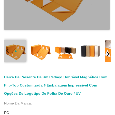
Caixa De Presente De Um Pedaço Dobrável Magnética Com
Flip-Top Customizada ¢ Embalagem Impressível Com
Opções De Logotipo De Folha De Ouro / UV
Nome Da Marca:
FC