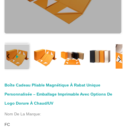
Boîte Cadeau Pliable Magnétique À Rabat Unique
Personnalisée – Emballage Imprimable Avec Options De
Logo Dorure À Chaud/UV
Nom De La Marque:
FC