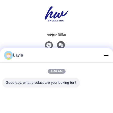
সোশ্যাল মিডিয়া
Layla
দ্রুত যোগাযোগ
9:46 AM
টেলিফোন
0086-18688885859
Good day, what product are you looking for?
ই-মেইল
packaging_o@163.com