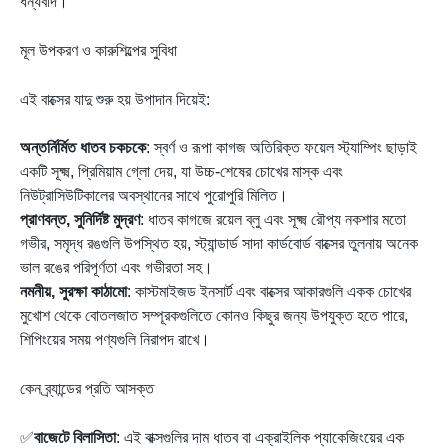
ধন্যবাদ।
মূল উপকরণ ও কারুশিল্পের সুবিধা
এই বাক্সের যাদু শুরু হয় উপাদান দিয়েই:
অন্তর্নির্মিত ধাতব চকচকে
: স্বর্ণ ও রূপা কাগজ অতিরিক্ত ফয়েল স্ট্যাম্পিং ছাড়াই
একটি সূক্ষ্ম, প্রিমিয়াম গ্লো দেয়, যা উচ্চ-শেষের চোখের মাস্ক এবং
নিউট্রাসিউটিকালের অবস্থানের সাথে পুরোপুরি মিলিত।
প্রাণবন্ত, সুনির্দিষ্ট মুদ্রণ
: ধাতব কাগজে রয়েল ব্লু এবং সূক্ষ্ম রৌপ্য নকশার মতো
গভীর, সমৃদ্ধ রঙগুলি উপস্থিত হয়, স্ট্যান্ডার্ড সাদা কার্ডবোর্ড বাক্সের তুলনায় অনেক
ভাল রঙের পরিপূর্ণতা এবং গভীরতা সহ।
নমনীয়, সুরক্ষা কাঠামো
: কাস্টমাইজড ইনসার্ট এবং বাক্সের আকারগুলি একক চোখের
মুখোশ থেকে বোতলজাত সম্পূরকগুলিতে কোনও কিছুর জন্য উপযুক্ত হতে পারে,
শিপিংয়ের সময় পণ্যগুলি নিরাপদ রাখে।
কেন ব্র্যান্ডের প্রতি আসক্ত
✅
বাজেটে বিলাসিতা
: এই বাক্সগুলির দাম ধাতব বা এক্রাইলিক প্যাকেজিংয়ের এক