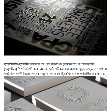
প্যাকেজিংয়ের পৃষ্ঠে উত্থাপিত (প্রতিফলিত) বা অভ্যন্তরীণ 
ইম্বোসিং/ডি-ইম্বোসিং:
(অনুপাতিক) ডিজাইন তৈরি করে, এই কৌশলটি গভীরতা এবং টেক্সচার যুক্ত করে,এবং লোগো বা 
প্যাটার্নকে একটি উচ্চতর স্পর্শের অনুভূতি সহ আরও ত্রিমাত্রিক এবং পরিমার্জিত চেহারা দেয়.