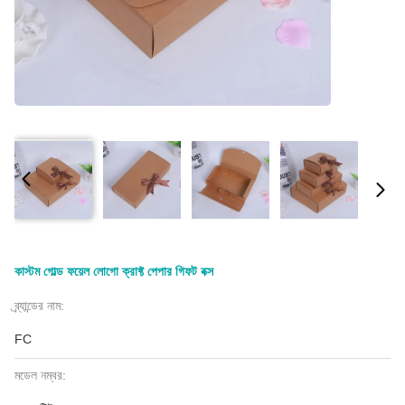
কাস্টম গোল্ড ফয়েল লোগো ক্রাফ্ট পেপার গিফট বক্স
ব্র্যান্ডের নাম:
FC
মডেল নম্বর: