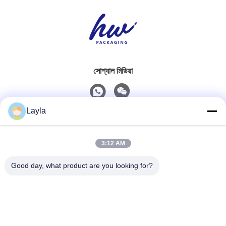
সোশ্যাল মিডিয়া
Layla
দ্রুত যোগাযোগ
3:12 AM
টেলিফোন
0086-18688885859
Good day, what product are you looking for?
ই-মেইল
packaging_o@163.com