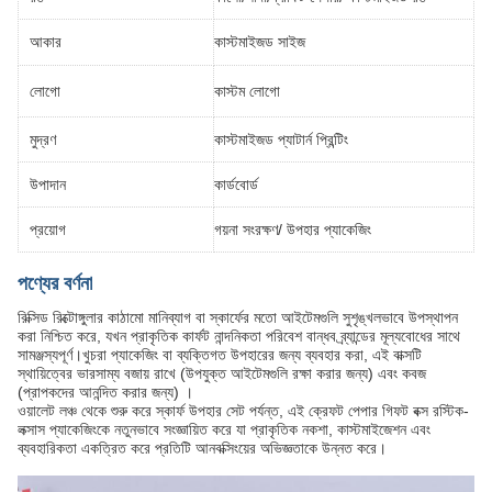
আকার
কাস্টমাইজড সাইজ
লোগো
কাস্টম লোগো
মুদ্রণ
কাস্টমাইজড প্যাটার্ন প্রিন্টিং
উপাদান
কার্ডবোর্ড
প্রয়োগ
গয়না সংরক্ষণ/ উপহার প্যাকেজিং
পণ্যের বর্ণনা
রিক্সিড রিক্টোঙ্গুলার কাঠামো মানিব্যাগ বা স্কার্ফের মতো আইটেমগুলি সুশৃঙ্খলভাবে উপস্থাপন
করা নিশ্চিত করে, যখন প্রাকৃতিক কার্ফট নান্দনিকতা পরিবেশ বান্ধব ব্র্যান্ডের মূল্যবোধের সাথে
সামঞ্জস্যপূর্ণ।খুচরা প্যাকেজিং বা ব্যক্তিগত উপহারের জন্য ব্যবহার করা, এই বাক্সটি
স্থায়িত্বের ভারসাম্য বজায় রাখে (উপযুক্ত আইটেমগুলি রক্ষা করার জন্য) এবং কবজ
(প্রাপকদের আনন্দিত করার জন্য) ।
ওয়ালেট লঞ্চ থেকে শুরু করে স্কার্ফ উপহার সেট পর্যন্ত, এই ক্রেফট পেপার গিফট বক্স রস্টিক-
লক্সাস প্যাকেজিংকে নতুনভাবে সংজ্ঞায়িত করে যা প্রাকৃতিক নকশা, কাস্টমাইজেশন এবং
ব্যবহারিকতা একত্রিত করে প্রতিটি আনবক্সিংয়ের অভিজ্ঞতাকে উন্নত করে।