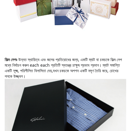
উন্নত স্থায়িত্ব এবং জলের প্রতিরোধের জন্য, একটি ম্যাট বা চকচকে ফিল্ম লেপ 
ফিল্ম লেপঃ
মধ্যে নির্বাচন করুন each each প্রতিটি স্বতন্ত্র চাক্ষুষ প্রভাব প্রদান। ম্যাট সমাপ্তি 
একটি সূক্ষ্ম, পরিশীলিত বিলাসিতা দেয়,যখন চকচকে অপশন একটি মসৃণ তৈরি করে, চোখের 
পলকে উজ্জ্বল।