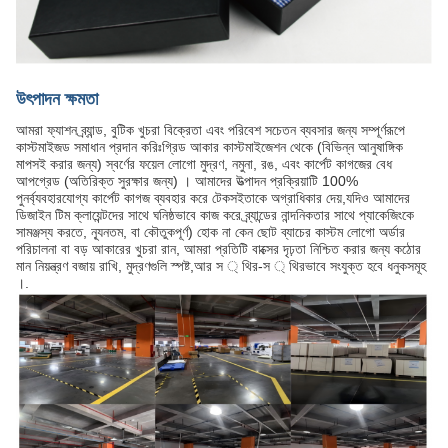
উৎপাদন ক্ষমতা
আমরা ফ্যাশন ব্র্যান্ড, বুটিক খুচরা বিক্রেতা এবং পরিবেশ সচেতন ব্যবসার জন্য সম্পূর্ণরূপে
কাস্টমাইজড সমাধান প্রদান করিঃগ্রিড আকার কাস্টমাইজেশন থেকে (বিভিন্ন আনুষাঙ্গিক
মাপসই করার জন্য) স্বর্ণের ফয়েল লোগো মুদ্রণ, নমুনা, রঙ, এবং কার্পেট কাগজের বেধ
আপগ্রেড (অতিরিক্ত সুরক্ষার জন্য) । আমাদের উত্পাদন প্রক্রিয়াটি 100%
পুনর্ব্যবহারযোগ্য কার্পেট কাগজ ব্যবহার করে টেকসইতাকে অগ্রাধিকার দেয়,যদিও আমাদের
ডিজাইন টিম ক্লায়েন্টদের সাথে ঘনিষ্ঠভাবে কাজ করে ব্র্যান্ডের নান্দনিকতার সাথে প্যাকেজিংকে
সামঞ্জস্য করতে, ন্যূনতম, বা কৌতুকপূর্ণ) হোক না কেন ছোট ব্যাচের কাস্টম লোগো অর্ডার
পরিচালনা বা বড় আকারের খুচরা রান, আমরা প্রতিটি বাক্সের দৃঢ়তা নিশ্চিত করার জন্য কঠোর
মান নিয়ন্ত্রণ বজায় রাখি, মুদ্রণগুলি স্পষ্ট,আর স ্ থির-স ্ থিরভাবে সংযুক্ত হবে ধনুকসমূহ
।.