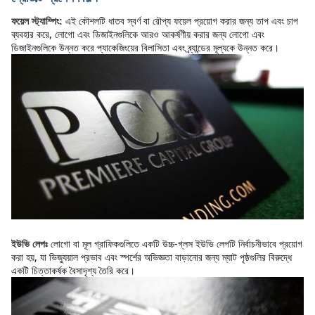
এই কৌশলটি ধাতব স্বর্ণ বা রৌপ্য ফয়েল প্রয়োগ করার জন্য তাপ এবং চাপ 
ফয়েল স্ট্যাম্পিং:
ব্যবহার করে, লোগো এবং ডিজাইনগুলিকে আরও আকর্ষণীয় করার জন্য লোগো এবং 
ডিজাইনগুলিকে উন্নত করে প্যাকেজিংয়ের বিলাসিতা এবং ব্র্যান্ডের মূল্যকে উন্নত করে।
লোগো বা মূল গ্রাফিকগুলিতে একটি উচ্চ-গ্লস ইউভি লেপটি নির্বাচনীভাবে প্রয়োগ 
ইউভি লেপঃ
করা হয়, যা ভিজ্যুয়াল প্রভাব এবং স্পর্শের অভিজ্ঞতা বাড়ানোর জন্য ম্যাট পৃষ্ঠগুলির বিরুদ্ধে 
একটি চিত্তাকর্ষক বৈসাদৃশ্য তৈরি করে।