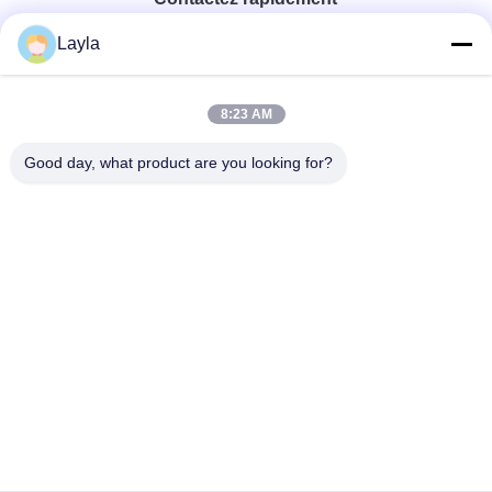
Layla
Téléphone
0086-18688885859
8:23 AM
Good day, what product are you looking for?
Email
packaging_o@163.com
Adresse
Chambre 1006, bâtiment 2, Haiyin Xingyue, 383 Avenue
Panyu Nord, ville de Guangzhou, province du
Guangdong
Politique En Matière De Protection De La Vie
|
Plan Du
Privée
Site
Bonne qualité de la Chine Boîte en papier d'emballage