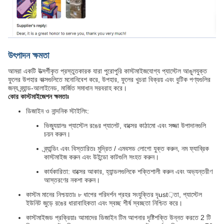
উৎপাদন ক্ষমতা
আমরা একটি উত্সর্গীকৃত প্রস্তুতকারক যারা পুরোপুরি কাস্টমাইজযোগ্য প্যাস্টেল আঙুলযুক্ত
ফুলের উপহার বাক্সগুলিতে মনোনিবেশ করে, উপহার, ফুলের খুচরা বিক্রয় এবং বুটিক পণ্যগুলির
জন্য ব্র্যান্ড-আলাইনেড, মার্জিত সমাধান সরবরাহ করে।
কোর কাস্টমাইজেশন ক্ষমতাঃ
ডিজাইন ও নান্দনিক স্টাইলিং:
ভিজ্যুয়ালঃ প্যাস্টেল রঙের প্যালেট, বাক্সের কাঠামো এবং সজ্জা উপাদানগুলি
চয়ন করুন।
ব্র্যান্ডিং এবং বিস্তারিতঃ মুদ্রিত / এমবসড লোগো যুক্ত করুন, নম ফ্যাব্রিক
কাস্টমাইজ করুন এবং উইন্ডো কাটগুলি সংহত করুন।
কার্যকারিতা: বাক্সের আকার, হ্যান্ডলগুলিকে শক্তিশালী করুন এবং অভ্যন্তরীণ
আস্তরণের নকশা করুন।
কাস্টম মানের নিশ্চয়তাঃ ৮ ধাপের পরিদর্শন প্রহর সংযুক্তির দৃust়তা, প্যাস্টেল
ইউনিট জুড়ে রঙের ধারাবাহিকতা এবং স্বচ্ছ শীর্ষ স্বচ্ছতা নিশ্চিত করে।
কাস্টমাইজড প্রক্রিয়াঃ আমাদের ডিজাইন টিম আপনার দৃষ্টিশক্তি উন্নত করতে 2 টি