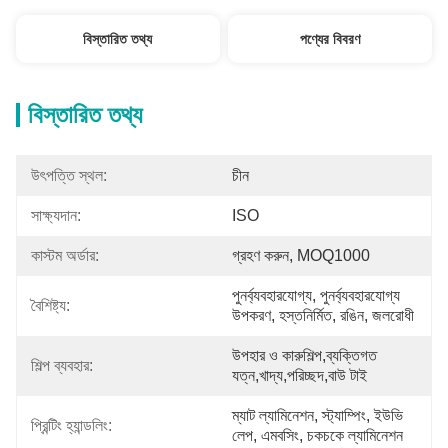
বিস্তারিত তথ্য
পণ্যের বিবরণ
বিস্তারিত তথ্য
উৎপত্তি স্থল:
চীন
সাক্ষ্যদান:
ISO
কাস্টম অর্ডার:
গ্রহণ করুন, MOQ1000
পুনর্ব্যবহারযোগ্য, পুনর্ব্যবহারযোগ্য 
বৈশিষ্ট্য:
উপকরণ, হস্তনির্মিত, রঙিন, জলরোধী
উপহার ও কারুশিল্প,ব্যক্তিগত 
শিল্প ব্যবহার:
যত্ন,খাদ্য,পরিচ্ছদ,বাউ টাই
ম্যাট ল্যামিনেশন, স্ট্যাম্পিং, ইউভি 
প্রিন্টিং হ্যান্ডলিং:
লেপ, এমবসিং, চকচকে ল্যামিনেশন