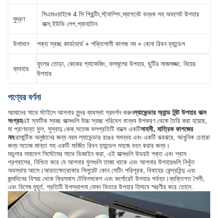
সিএমওয়াইকে 4 সি প্রিন্টিং,স্ট্যাম্পিং,ম্যাগনেট বন্ধক সহ অফসেট উপহার
মুদ্রণ
বাক্স,ইউভি লেপ,প্যানটোন
উপাদান
শক্ত স্বচ্ছ কার্ডবোর্ড + শক্তিশালী কাগজ নম + বোনা রিবন হ্যান্ডেল
ফুলের তোড়া, কেকের প্যাকেজিং, ফলমূলের উপহার, ছুটির সাজসজ্জা, বিয়ের
ব্যবহার
উপহার
পণ্যের বর্ণনা
আমাদের সাথে স্টাইলে আপনার সুন্দর ব্যবস্থা প্রদর্শন করুন
ল্যাভেন্ডার অ্যান্ড মিন্ট উপহার বাক্স
সংগ্রহ
এই স্ফটিক স্বচ্ছ বাক্সগুলি উচ্চ স্বচ্ছ পরিবেশ বান্ধব উপকরণ থেকে তৈরি করা হয়েছে,
যা প্রাণবন্ত ফুল, সুস্বাদু কেক,সতেজ ফলপ্রতিটি বাক্সে একটি
সাহসী, মাত্রিক কাগজের
নম
রোমান্টিক অনুষ্ঠানের জন্য নরম ল্যাভেন্ডার রঙের সমন্বয় এবং একটি ঝরঝরে, আধুনিক চেহারা
জন্য সতেজ মান্তা সহ একটি মার্জিত রিবন হ্যান্ডেল সহজে বহন করার জন্য।
মডুলার সমাবেশ সিস্টেমের সাথে ডিজাইন করা, এই বাক্সগুলি উভয়ই শক্ত এবং শ্বাস
প্রশ্বাসের, নিশ্চিত করে যে আপনার ফুলগুলি তাজা থাকে এবং আপনার উপহারগুলি নিখুঁত
অবস্থায় আসে।আয়তক্ষেত্রাকার সিলুয়েট কোন সেটিং পরিপূরক, বিবাহের কেন্দ্রবিন্দু এবং
জন্মদিনের বিস্ময় থেকে ক্রিসমাস টেবিলসকেপ এবং কর্পোরেট উপহার পর্যন্ত।ব্যক্তিগত শৈলী,
এবং বিশেষ মুহূর্ত, প্রতিটি উপস্থাপনা যেমন ভিতরে উপহার হিসাবে স্মরণীয় করে তোলে.