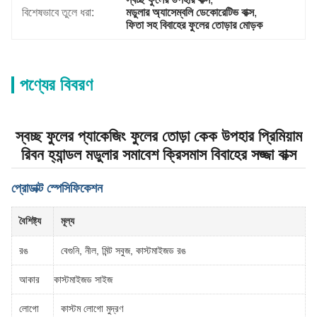
বিশেষভাবে তুলে ধরা:
মডুলার অ্যাসেম্বলি ডেকোরেটিভ বাক্স
, 
ফিতা সহ বিবাহের ফুলের তোড়ার মোড়ক
পণ্যের বিবরণ
স্বচ্ছ ফুলের প্যাকেজিং ফুলের তোড়া কেক উপহার প্রিমিয়াম
রিবন হ্যান্ডল মডুলার সমাবেশ ক্রিসমাস বিবাহের সজ্জা বাক্স
প্রোডাক্ট স্পেসিফিকেশন
বৈশিষ্ট্য
মূল্য
রঙ
বেগুনি, নীল, মিন্ট সবুজ, কাস্টমাইজড রঙ
আকার
কাস্টমাইজড সাইজ
লোগো
কাস্টম লোগো মুদ্রণ