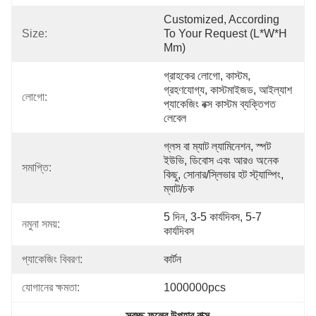
Customized, According 
Size:
To Your Request (L*W*H 
Mm)
গ্রাহকের লোগো, কাস্টম, 
গ্রহণযোগ্য, কাস্টমাইজড, আইল্যাশ 
লোগো:
প্যাকেজিং বক্স কাস্টম ব্যক্তিগত 
লেবেল
গ্লস বা ম্যাট ল্যামিনেশন, স্পট 
ইউভি, ডিবোস এবং আরও অনেক 
সমাপ্তি:
কিছু, সোনার/স্লিভার হট স্ট্যাম্পিং, 
ম্যাট/চক
5 দিন, 3-5 কার্যদিবস, 5-7 
নমুনা সময়:
কার্যদিবস
প্যাকেজিং বিবরণ:
কার্টন
যোগানের ক্ষমতা:
1000000pcs
স্বচ্ছ ফুলের উপহার বাক্স
, 