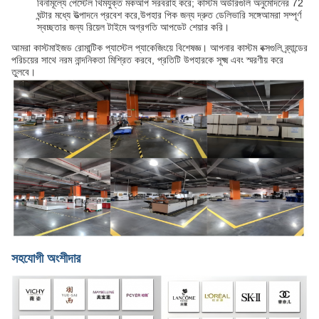
বিনামূল্যে পেস্টেল থিমযুক্ত মকআপ সরবরাহ করে; কাস্টম অর্ডারগুলি অনুমোদনের 72
ঘন্টার মধ্যে উত্পাদনে প্রবেশ করে,উপহার পিক জন্য দ্রুত ডেলিভারি সঙ্গেআমরা সম্পূর্ণ
স্বচ্ছতার জন্য রিয়েল টাইমে অগ্রগতি আপডেট শেয়ার করি।
আমরা কাস্টমাইজড রোমান্টিক প্যাস্টেল প্যাকেজিংয়ে বিশেষজ্ঞ। আপনার কাস্টম বক্সগুলি ব্র্যান্ডের
পরিচয়ের সাথে নরম নান্দনিকতা মিশ্রিত করবে, প্রতিটি উপহারকে সূক্ষ্ম এবং স্মরণীয় করে
তুলবে।
সহযোগী অংশীদার