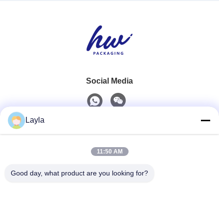
Social Media
Layla
Schnelle Kontaktaufnahme
11:50 AM
Telefon
0086-18688885859
Good day, what product are you looking for?
E-Mail
packaging_o@163.com