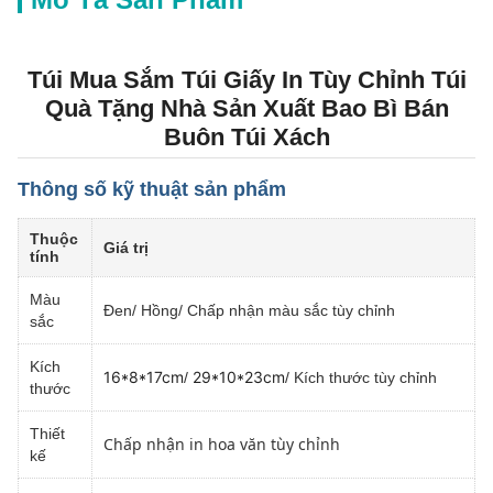
Túi Mua Sắm Túi Giấy In Tùy Chỉnh Túi
Quà Tặng Nhà Sản Xuất Bao Bì Bán
Buôn Túi Xách
Thông số kỹ thuật sản phẩm
Thuộc
Giá trị
tính
Màu
Đen/ Hồng/ Chấp nhận màu sắc tùy chỉnh
sắc
Kích
16*8*17cm
29*10*23cm
/
/ Kích thước tùy chỉnh
thước
Thiết
Chấp nhận in hoa văn tùy chỉnh
kế