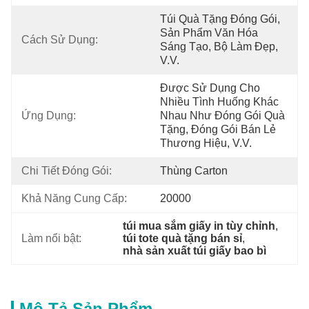
Túi Quà Tặng Đóng Gói, 
Sản Phẩm Văn Hóa 
Cách Sử Dụng:
Sáng Tạo, Bộ Làm Đẹp, 
V.v.
Được Sử Dụng Cho 
Nhiều Tình Huống Khác 
Ứng Dụng:
Nhau Như Đóng Gói Quà 
Tặng, Đóng Gói Bán Lẻ 
Thương Hiệu, V.v.
Chi Tiết Đóng Gói:
Thùng Carton
Khả Năng Cung Cấp:
20000
túi mua sắm giấy in tùy chỉnh
, 
Làm nổi bật:
túi tote quà tặng bán sỉ
, 
nhà sản xuất túi giấy bao bì
Mô Tả Sản Phẩm