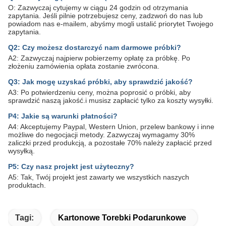
O: Zazwyczaj cytujemy w ciągu 24 godzin od otrzymania
zapytania. Jeśli pilnie potrzebujesz ceny, zadzwoń do nas lub
powiadom nas e-mailem, abyśmy mogli ustalić priorytet Twojego
zapytania.
Q2: Czy możesz dostarczyć nam darmowe próbki?
A2: Zazwyczaj najpierw pobierzemy opłatę za próbkę. Po
złożeniu zamówienia opłata zostanie zwrócona.
Q3: Jak mogę uzyskać próbki, aby sprawdzić jakość?
A3: Po potwierdzeniu ceny, można poprosić o próbki, aby
sprawdzić naszą jakość.i musisz zapłacić tylko za koszty wysyłki.
P4: Jakie są warunki płatności?
A4: Akceptujemy Paypal, Western Union, przelew bankowy i inne
możliwe do negocjacji metody. Zazwyczaj wymagamy 30%
zaliczki przed produkcją, a pozostałe 70% należy zapłacić przed
wysyłką.
P5: Czy nasz projekt jest użyteczny?
A5: Tak, Twój projekt jest zawarty we wszystkich naszych
produktach.
Tagi:
Kartonowe Torebki Podarunkowe