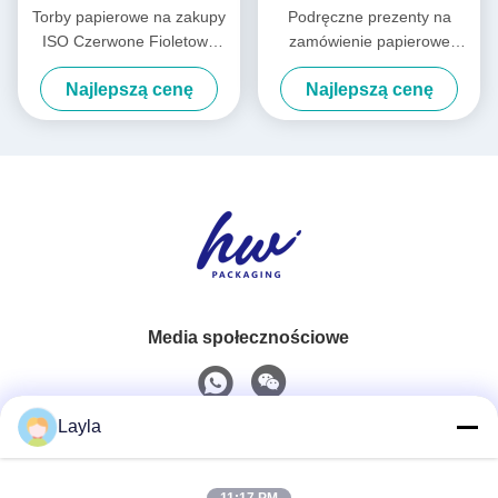
Torby papierowe na zakupy
Podręczne prezenty na
ISO Czerwone Fioletowe
zamówienie papierowe
Odzieżowe Torby na zakupy
torebki zakupowe INS styl
Najlepszą cenę
Najlepszą cenę
Logo Niestandardowe
torebki urodzinowe
Media społecznościowe
Layla
Szybki kontakt