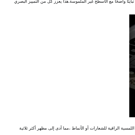
يُنتج التطبيق الانتقائي لطلاء الأشعة فوق البنفسجية عالي اللمعان على المناطق المحددة، مثل الشعارات والرسومات الرئيسية، تباينًا واضحًا مع الأسطح غير الملموسة.هذا يعزز كل من التمييز البصري 
هذه الطريقة تنتج تصاميم مرتفعة (منقوشة) أو مدفونة (منقوشة) على أسطح التعبئة والتغليف ، مما يمنح العمق ، والملمس ، والجودة اللمسية الراقية للشعارات أو الأنماط ،مما أدى إلى مظهر أكثر ثلاثية 