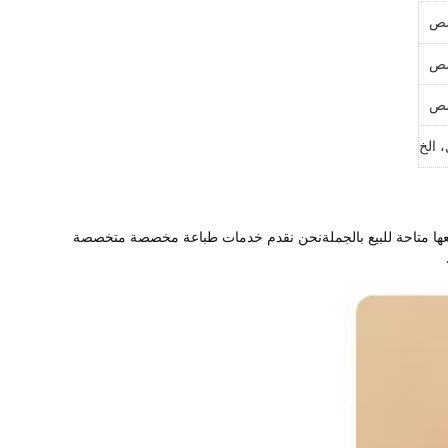
صص
صص
صص
، الخ
نحن متخصصون في تصنيع مجموعة متنوعة من حلول التسوق والتغليف عالية الجودة. منتجاتنا تشمل أكياس ورقية دائمة، أكياس الهدايا قابلة للتخصيص،جميعها متاحة للبيع بالجملةنحن نقدم خدمات طباعة مخصصة متخصصة 