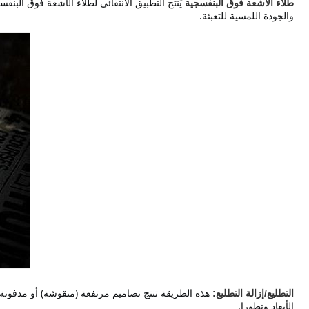
طلاء الأشعة فوق البنفسجية
والجودة اللمسية للتعبئة.
التطليع/إزالة التطليع:
الأبعاد وتطورا.