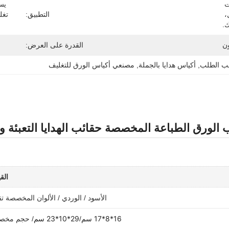
أكياس الهدايا المعبأة، والمنتجات 
الثقافية والإبداعية، وأطقم التجميل، 
التطبيق:
ك.
ن
القدرة على العرض:
سب الطلب
, 
أكياس هدايا بالجملة
, 
مصنعي أكياس الورق للتغليف
الورق الطباعة المخصصة حقائب الهدايا التعبئة و
الق
الأسود / الوردي / الألوان المخصصة ت
16*8*17 سم
29*10*23 سم
/
/ حجم مخ