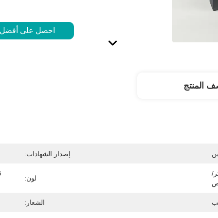
احصل على أفضل
 المنتج
ن
إصدار الشهادات:
سنتيمتر/
لون:
ص
ب
الشعار: