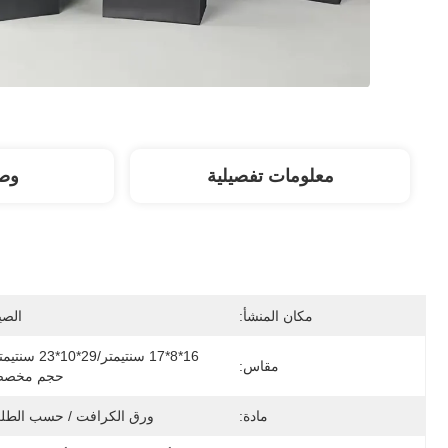
معلومات تفصيلية
وصف
مكان المنشأ:
الصي
16*8*17 سنتيمتر/29*10*23 
مقاس:
حجم مخص
مادة:
ورق الكرافت / حسب الطل