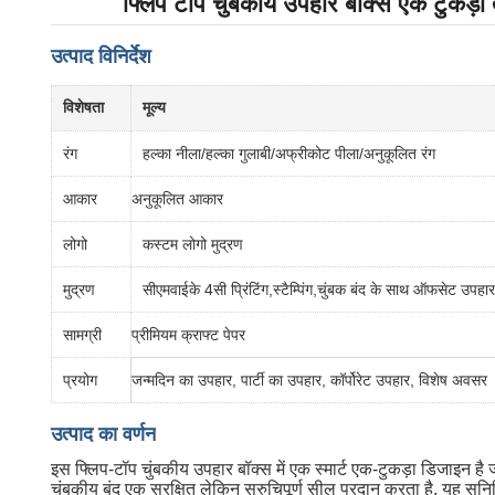
फ्लिप टॉप चुंबकीय उपहार बॉक्स एक टुकड़ा त
उत्पाद विनिर्देश
विशेषता
मूल्य
रंग
हल्का नीला/हल्का गुलाबी/अफ्रीकोट पीला/अनुकूलित रंग
आकार
अनुकूलित आकार
लोगो
कस्टम लोगो मुद्रण
मुद्रण
सीएमवाईके 4सी प्रिंटिंग,स्टैम्पिंग,चुंबक बंद के साथ ऑफसेट उपहार
सामग्री
प्रीमियम क्राफ्ट पेपर
प्रयोग
जन्मदिन का उपहार, पार्टी का उपहार, कॉर्पोरेट उपहार, विशेष अवसर
उत्पाद का वर्णन
इस फ्लिप-टॉप चुंबकीय उपहार बॉक्स में एक स्मार्ट एक-टुकड़ा डिजाइन है 
चुंबकीय बंद एक सुरक्षित लेकिन सुरुचिपूर्ण सील प्रदान करता है, यह सु