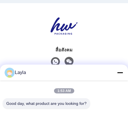
สื่อสังคม
Layla
ติดต่อเร็ว
1:53 AM
โทรศัพท์
0086-18688885859
Good day, what product are you looking for?
อีเมล