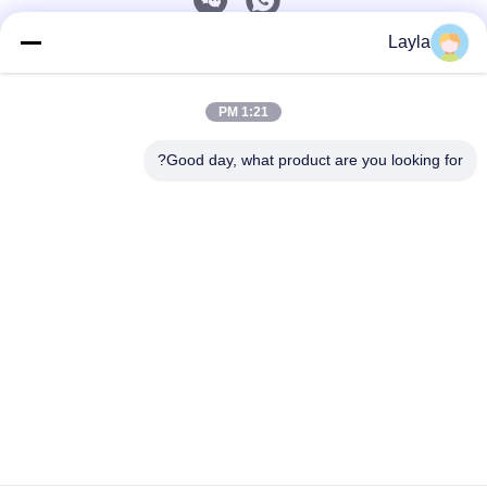
Layla
تماس سریع
1:21 PM
تلفن
0086-18688885859
Good day, what product are you looking for?
ایمیل
packaging_o@163.com
آدرس
اتاق 1006، ساختمان 2، هایین شینگ‌یو، 383 خیابان پانیو
شمالی، شهر گوانگژو، استان گوانگ‌دونگ
سیاست حفظ حریم خصوصی
|
نقشه سایت
چین کیفیت خوب جعبه کاغذ بسته بندی عرضه کننده. حقوق چاپ 2025-