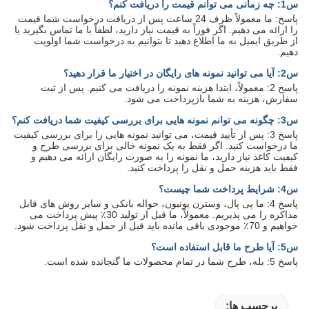
س1: چه زمانی می توانم قیمت را دریافت کنم؟
پاسخ: ما معمولاً ظرف 24 ساعت پس از دریافت درخواست شما قیمت
را ارائه می دهیم. اگر فوراً به قیمت نیاز دارید، لطفاً با ما تماس بگیرید یا
از طریق ایمیل به ما اطلاع دهید تا بتوانیم به درخواست شما اولویت
دهیم.
س2: آیا می توانید نمونه های رایگان در اختیار ما قرار دهید؟
پاسخ 2: معمولاً، ابتدا هزینه نمونه را دریافت می کنیم. پس از ثبت
سفارش، هزینه به شما بازپرداخت می شود.
س3: چگونه می توانم نمونه هایی برای بررسی کیفیت شما دریافت کنم؟
پاسخ 3: پس از تأیید قیمت، می توانید نمونه هایی را برای بررسی کیفیت
ما درخواست کنید. اگر فقط به یک نمونه خالی برای بررسی طرح و
کیفیت کاغذ نیاز دارید، ما نمونه را به صورت رایگان ارائه می دهیم و
فقط باید هزینه حمل و نقل را پرداخت کنید.
س4: شرایط پرداخت شما چیست؟
پاسخ 4: ما پی پال، وسترن یونیون، حواله بانکی و سایر روش های قابل
مذاکره را می پذیریم. معمولاً، ما قبل از تولید 30٪ پیش پرداخت می
خواهیم و 70٪ موجودی باقی مانده باید قبل از حمل و نقل پرداخت شود.
س5: آیا طرح ما قابل استفاده است؟
پاسخ 5: بله، طرح شما در تمام محصولات ما گنجانده شده است.
برچسب ها: