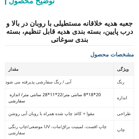
توضیح محصول
جعبه هدیه خلاقانه مستطیلی با روبان در بالا و
درب پایین، بسته بندی هدیه قابل تنظیم، بسته
بندی سوغاتی
مشخصات محصول
ویژگی
مقدار
رنگ
آبی / رنگ سفارشی پذیرفته می شود
20*18*8 سانتی متر
22*11*28 سانتی متر
/ اندازه 
/
اندازه
سفارشی
طراحی
مقوا + کاغذ چاپ شده همراه با روبان آبی روشن
چاپ افست، لمینیت براق/مات، UV موضعی/چاپ رنگی
چاپ
سفارشی