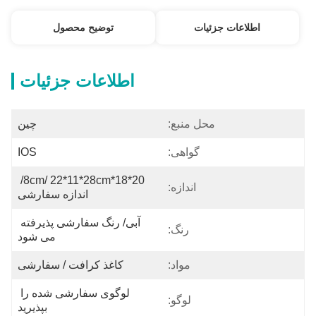
اطلاعات جزئیات
توضیح محصول
اطلاعات جزئیات
محل منبع:
چین
گواهی:
IOS
20*18*8cm/ 22*11*28cm/ 
اندازه:
اندازه سفارشی
آبی/ رنگ سفارشی پذیرفته 
رنگ:
می شود
مواد:
کاغذ کرافت / سفارشی
لوگوی سفارشی شده را 
لوگو:
بپذیرید