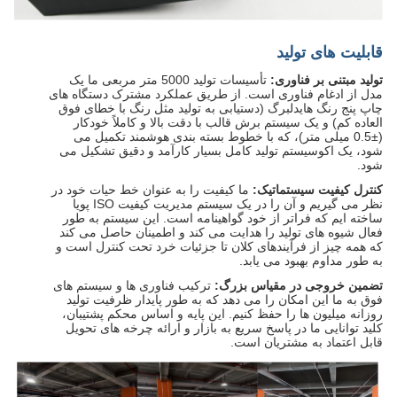
قابلیت های تولید
تولید مبتنی بر فناوری:
تأسیسات تولید 5000 متر مربعی ما یک
مدل از ادغام فناوری است. از طریق عملکرد مشترک دستگاه های
چاپ پنج رنگ هایدلبرگ (دستیابی به تولید مثل رنگ با خطای فوق
العاده کم) و یک سیستم برش قالب با دقت بالا و کاملاً خودکار
(±0.5 میلی متر)، که با خطوط بسته بندی هوشمند تکمیل می
شود، یک اکوسیستم تولید کامل بسیار کارآمد و دقیق تشکیل می
شود.
کنترل کیفیت سیستماتیک:
ما کیفیت را به عنوان خط حیات خود در
نظر می گیریم و آن را در یک سیستم مدیریت کیفیت ISO پویا
ساخته ایم که فراتر از خود گواهینامه است. این سیستم به طور
فعال شیوه های تولید را هدایت می کند و اطمینان حاصل می کند
که همه چیز از فرآیندهای کلان تا جزئیات خرد تحت کنترل است و
به طور مداوم بهبود می یابد.
تضمین خروجی در مقیاس بزرگ:
ترکیب فناوری ها و سیستم های
فوق به ما این امکان را می دهد که به طور پایدار ظرفیت تولید
روزانه میلیون ها را حفظ کنیم. این پایه و اساس محکم پشتیبان،
کلید توانایی ما در پاسخ سریع به بازار و ارائه چرخه های تحویل
قابل اعتماد به مشتریان است.