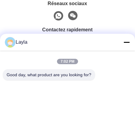
Réseaux sociaux
Contactez rapidement
Layla
Téléphone
0086-18688885859
7:02 PM
Good day, what product are you looking for?
Email
packaging_o@163.com
Adresse
Chambre 1006, bâtiment 2, Haiyin Xingyue, 383 Avenue
Panyu Nord, ville de Guangzhou, province du
Guangdong