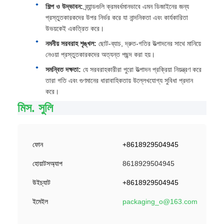
শিল্প ও উদ্ভাবন:
ব্র্যান্ডগুলি ক্রমবর্ধমানভাবে এমন ডিজাইনের জন্য
প্রস্তুতকারকদের উপর নির্ভর করে যা নান্দনিকতা এবং কার্যকারিতা
উভয়কেই একত্রিত করে।
নমনীয় সরবরাহ শৃঙ্খল:
ছোট-ব্যাচ, দ্রুত-গতির উত্পাদনের সাথে মানিয়ে
নেওয়া প্রস্তুতকারকদের অত্যন্ত পছন্দ করা হয়।
সমন্বিত দক্ষতা:
যে সরবরাহকারীরা পুরো উত্পাদন প্রক্রিয়া নিয়ন্ত্রণ করে
তারা গতি এবং গুণমানের ধারাবাহিকতায় উল্লেখযোগ্য সুবিধা প্রদান
করে।
মিস. সুলি
ফোন
+8618929504945
হোয়াটসঅ্যাপ
8618929504945
উইচ্যাট
+8618929504945
ইমেইল
packaging_o@163.com