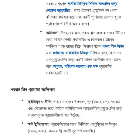
সরবরাহ শৃঙ্খল
সর্বোচ্চ বৈশ্বিক নৈতিক মানগুলির জন্য
সেডেক্স প্রত্যয়িত
। তারা টেকসই প্ল্যান্টেশন বন থেকে
কাঁচামাল ব্যবহার করে এবং একটি পুনর্ব্যবহারযোগ্য খুচরা
প্যাকেজিং পরিসীমা অফার করে।
অভিজ্ঞতা:
উপহারের বাক্স, শক্ত বাক্স এবং কাগজের টিউবের
মতো কাস্টম পেপার প্যাকেজিং-এ বিশেষজ্ঞ। তাদের
সমন্বিত "এক ছাদের নিচে" উত্পাদন মডেল
দ্রুত লিড টাইম
এবং
গুণমানের ধারাবাহিক নিয়ন্ত্রণ
নিশ্চিত করে, যা তাদের
এমন ব্র্যান্ডগুলির জন্য একটি আদর্শ অংশীদার করে তোলে
যারা
অনুগত, পরিবেশ-সচেতন এবং দক্ষ
প্যাকেজিং
সরবরাহকারী চায়।
প্রধান শিল্প প্রবণতা সংক্ষিপ্ত
স্থায়িত্ব ও নীতি:
পরিবেশ-বান্ধব উপকরণ, পুনর্ব্যবহারযোগ্য সমাধান
এবং সেডেক্সের মতো নৈতিক সার্টিফিকেশন আন্তর্জাতিক ব্র্যান্ডগুলির জন্য
বাধ্যতামূলক প্রয়োজনীয়তা হয়ে উঠেছে।
স্মার্ট ইন্টিগ্রেশন:
প্যাকেজিংয়ের সাথে ডিজিটাল প্রযুক্তির সংমিশ্রণ
(যেমন, এআর, এনএফসি) একটি মূল পার্থক্যকারী।