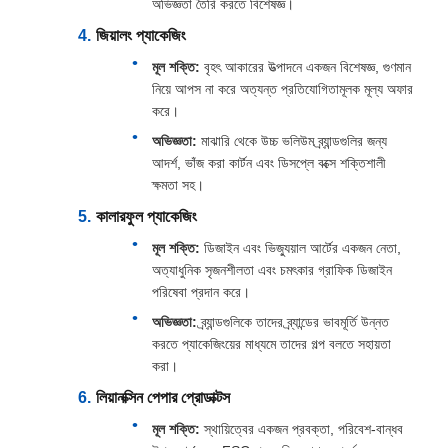
অভিজ্ঞতা তৈরি করতে বিশেষজ্ঞ।
জিয়ালং প্যাকেজিং
মূল শক্তি:
বৃহৎ আকারের উত্পাদনে একজন বিশেষজ্ঞ, গুণমান
নিয়ে আপস না করে অত্যন্ত প্রতিযোগিতামূলক মূল্য অফার
করে।
অভিজ্ঞতা:
মাঝারি থেকে উচ্চ ভলিউম ব্র্যান্ডগুলির জন্য
আদর্শ, ভাঁজ করা কার্টন এবং ডিসপ্লে বক্সে শক্তিশালী
ক্ষমতা সহ।
কালারফুল প্যাকেজিং
মূল শক্তি:
ডিজাইন এবং ভিজ্যুয়াল আর্টের একজন নেতা,
অত্যাধুনিক সৃজনশীলতা এবং চমৎকার গ্রাফিক ডিজাইন
পরিষেবা প্রদান করে।
অভিজ্ঞতা:
ব্র্যান্ডগুলিকে তাদের ব্র্যান্ডের ভাবমূর্তি উন্নত
করতে প্যাকেজিংয়ের মাধ্যমে তাদের গল্প বলতে সহায়তা
করা।
লিয়ানক্সিন পেপার প্রোডাক্টস
মূল শক্তি:
স্থায়িত্বের একজন প্রবক্তা, পরিবেশ-বান্ধব