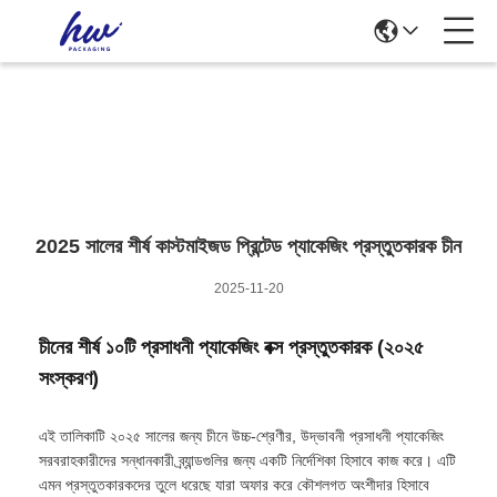
News Details
2025 সালের শীর্ষ কাস্টমাইজড প্রিন্টেড প্যাকেজিং প্রস্তুতকারক চীন
2025-11-20
চীনের শীর্ষ ১০টি প্রসাধনী প্যাকেজিং বক্স প্রস্তুতকারক (২০২৫
সংস্করণ)
এই তালিকাটি ২০২৫ সালের জন্য চীনে উচ্চ-শ্রেণীর, উদ্ভাবনী প্রসাধনী প্যাকেজিং
সরবরাহকারীদের সন্ধানকারী ব্র্যান্ডগুলির জন্য একটি নির্দেশিকা হিসাবে কাজ করে। এটি
এমন প্রস্তুতকারকদের তুলে ধরেছে যারা অফার করে কৌশলগত অংশীদার হিসাবে