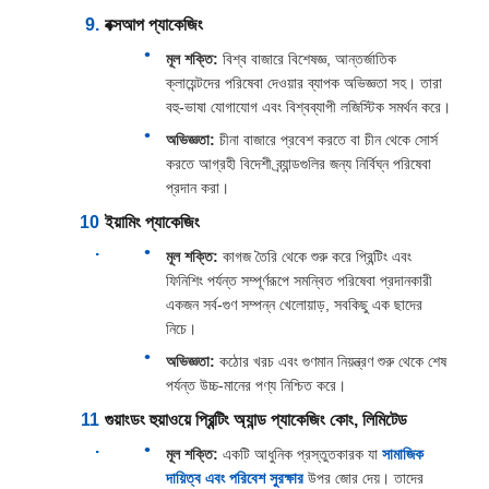
বক্সআপ প্যাকেজিং
মূল শক্তি:
বিশ্ব বাজারে বিশেষজ্ঞ, আন্তর্জাতিক
ক্লায়েন্টদের পরিষেবা দেওয়ার ব্যাপক অভিজ্ঞতা সহ। তারা
বহু-ভাষা যোগাযোগ এবং বিশ্বব্যাপী লজিস্টিক সমর্থন করে।
অভিজ্ঞতা:
চীনা বাজারে প্রবেশ করতে বা চীন থেকে সোর্স
করতে আগ্রহী বিদেশী ব্র্যান্ডগুলির জন্য নির্বিঘ্ন পরিষেবা
প্রদান করা।
ইয়ামিং প্যাকেজিং
মূল শক্তি:
কাগজ তৈরি থেকে শুরু করে প্রিন্টিং এবং
ফিনিশিং পর্যন্ত সম্পূর্ণরূপে সমন্বিত পরিষেবা প্রদানকারী
একজন সর্ব-গুণ সম্পন্ন খেলোয়াড়, সবকিছু এক ছাদের
নিচে।
অভিজ্ঞতা:
কঠোর খরচ এবং গুণমান নিয়ন্ত্রণ শুরু থেকে শেষ
পর্যন্ত উচ্চ-মানের পণ্য নিশ্চিত করে।
গুয়াংডং হুয়াওয়ে প্রিন্টিং অ্যান্ড প্যাকেজিং কোং, লিমিটেড
মূল শক্তি:
একটি আধুনিক প্রস্তুতকারক যা
সামাজিক
দায়িত্ব এবং পরিবেশ সুরক্ষার
উপর জোর দেয়। তাদের