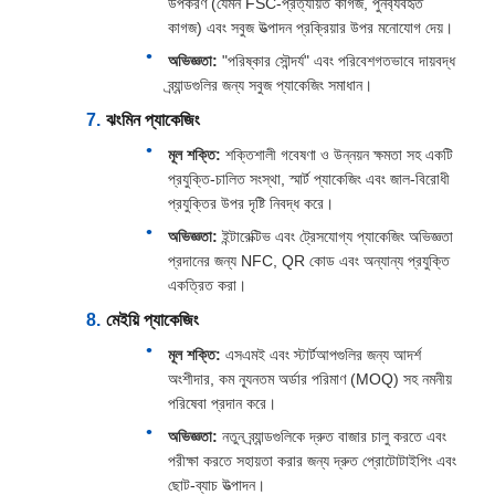
উপকরণ (যেমন FSC-প্রত্যয়িত কাগজ, পুনর্ব্যবহৃত
কাগজ) এবং সবুজ উত্পাদন প্রক্রিয়ার উপর মনোযোগ দেয়।
অভিজ্ঞতা:
"পরিষ্কার সৌন্দর্য" এবং পরিবেশগতভাবে দায়বদ্ধ
ব্র্যান্ডগুলির জন্য সবুজ প্যাকেজিং সমাধান।
ঝংমিন প্যাকেজিং
মূল শক্তি:
শক্তিশালী গবেষণা ও উন্নয়ন ক্ষমতা সহ একটি
প্রযুক্তি-চালিত সংস্থা, স্মার্ট প্যাকেজিং এবং জাল-বিরোধী
প্রযুক্তির উপর দৃষ্টি নিবদ্ধ করে।
অভিজ্ঞতা:
ইন্টারেক্টিভ এবং ট্রেসযোগ্য প্যাকেজিং অভিজ্ঞতা
প্রদানের জন্য NFC, QR কোড এবং অন্যান্য প্রযুক্তি
একত্রিত করা।
মেইয়ি প্যাকেজিং
মূল শক্তি:
এসএমই এবং স্টার্টআপগুলির জন্য আদর্শ
অংশীদার, কম ন্যূনতম অর্ডার পরিমাণ (MOQ) সহ নমনীয়
পরিষেবা প্রদান করে।
অভিজ্ঞতা:
নতুন ব্র্যান্ডগুলিকে দ্রুত বাজার চালু করতে এবং
পরীক্ষা করতে সহায়তা করার জন্য দ্রুত প্রোটোটাইপিং এবং
ছোট-ব্যাচ উত্পাদন।