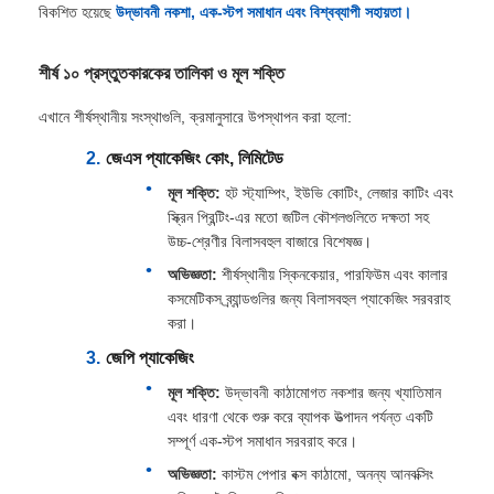
বিকশিত হয়েছে
উদ্ভাবনী নকশা, এক-স্টপ সমাধান এবং বিশ্বব্যাপী সহায়তা।
শীর্ষ ১০ প্রস্তুতকারকের তালিকা ও মূল শক্তি
এখানে শীর্ষস্থানীয় সংস্থাগুলি, ক্রমানুসারে উপস্থাপন করা হলো:
জেএস প্যাকেজিং কোং, লিমিটেড
মূল শক্তি:
হট স্ট্যাম্পিং, ইউভি কোটিং, লেজার কাটিং এবং
স্ক্রিন প্রিন্টিং-এর মতো জটিল কৌশলগুলিতে দক্ষতা সহ
উচ্চ-শ্রেণীর বিলাসবহুল বাজারে বিশেষজ্ঞ।
অভিজ্ঞতা:
শীর্ষস্থানীয় স্কিনকেয়ার, পারফিউম এবং কালার
কসমেটিকস ব্র্যান্ডগুলির জন্য বিলাসবহুল প্যাকেজিং সরবরাহ
করা।
জেপি প্যাকেজিং
মূল শক্তি:
উদ্ভাবনী কাঠামোগত নকশার জন্য খ্যাতিমান
এবং ধারণা থেকে শুরু করে ব্যাপক উত্পাদন পর্যন্ত একটি
সম্পূর্ণ এক-স্টপ সমাধান সরবরাহ করে।
অভিজ্ঞতা:
কাস্টম পেপার বক্স কাঠামো, অনন্য আনবক্সিং