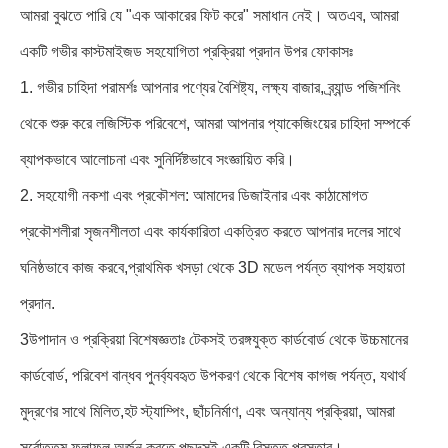
আমরা বুঝতে পারি যে "এক আকারের ফিট করে" সমাধান নেই। অতএব, আমরা
একটি গভীর কাস্টমাইজড সহযোগিতা প্রক্রিয়া প্রদান উপর ফোকাসঃ
1. গভীর চাহিদা পরামর্শঃ আপনার পণ্যের বৈশিষ্ট্য, লক্ষ্য বাজার, ব্র্যান্ড পজিশনিং
থেকে শুরু করে লজিস্টিক পরিবেশে, আমরা আপনার প্যাকেজিংয়ের চাহিদা সম্পর্কে
ব্যাপকভাবে আলোচনা এবং সুনির্দিষ্টভাবে সংজ্ঞায়িত করি।
2. সহযোগী নকশা এবং প্রকৌশল: আমাদের ডিজাইনার এবং কাঠামোগত
প্রকৌশলীরা সৃজনশীলতা এবং কার্যকারিতা একত্রিত করতে আপনার দলের সাথে
ঘনিষ্ঠভাবে কাজ করবে,প্রাথমিক খসড়া থেকে 3D মডেল পর্যন্ত ব্যাপক সহায়তা
প্রদান.
3উপাদান ও প্রক্রিয়া বিশেষজ্ঞতাঃ টেকসই তরঙ্গযুক্ত কার্ডবোর্ড থেকে উচ্চমানের
কার্ডবোর্ড, পরিবেশ বান্ধব পুনর্ব্যবহৃত উপকরণ থেকে বিশেষ কাগজ পর্যন্ত, যথার্থ
মুদ্রণের সাথে মিলিত,হট স্ট্যাম্পিং, ছাঁচনির্মাণ, এবং অন্যান্য প্রক্রিয়া, আমরা
সর্বোত্তম ফলাফল অর্জন করতে পছন্দসই একটি বিস্তৃত প্রস্তাব।