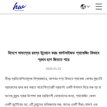
News Details
বিদেশে সাফল্যের রহস্য উন্মোচন করাঃ কাস্টমাইজড প্যাকেজিং কিভাবে
প্রথম ছাপ জিততে পারে
2026-01-22
তীব্র প্রতিযোগিতামূলক বিশ্ববাজারে, আপনার পণ্য কিভাবে প্যাকেজ খোলার মুহুর্তেই
গ্রাহকদের হৃদয় জয় করতে পারে?উত্তরটি প্রায়শই একটি উপাদান দিয়ে শুরু হয় যা
অনেক ব্র্যান্ড দ্বারা উপেক্ষা করা হয়বিদেশী ভোক্তাদের জন্য, প্যাকেজিং কেবল
একটি কন্টেইনার নয়; এটি ব্র্যান্ডের অভিজ্ঞতার শুরু, মানের একটি নীরব ঘোষণা এবং