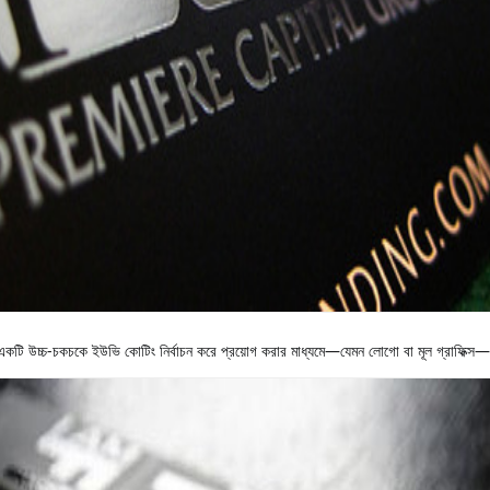
অঞ্চলে একটি উচ্চ-চকচকে ইউভি কোটিং নির্বাচন করে প্রয়োগ করার মাধ্যমে—যেমন লোগো বা মূল গ্রাফিক্স—