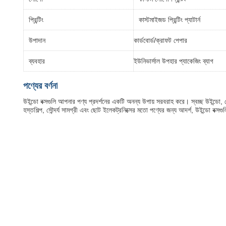
প্রিন্টিং
কাস্টমাইজড প্রিন্টিং প্যাটার্ন
উপাদান
কার্ডবোর্ড/ক্রাফট পেপার
ব্যবহার
ইউনিভার্সাল উপহার প্যাকেজিং ব্যাগ
পণ্যের বর্ণনা
উইন্ডো বক্সগুলি আপনার পণ্য প্রদর্শনের একটি অনন্য উপায় সরবরাহ করে। স্বচ্ছ উইন্ডো,
হস্তশিল্প, সৌন্দর্য সামগ্রী এবং ছোট ইলেকট্রনিক্সের মতো পণ্যের জন্য আদর্শ, উইন্ডো বক