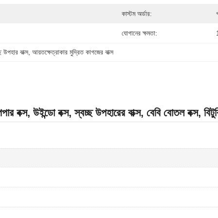
কাস্টম অর্ডার:
যোগানের ক্ষমতা:
 উপহার বাক্স
, 
আয়তক্ষেত্রাকার মুদ্রিত কাগজের বাক্স
পেপার বক্স, উইন্ডো বক্স, স্বচ্ছ উপহারের বাক্স, বেবি বোতল বক্স, বিট