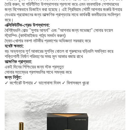
তৈরি করুন, যা পরিশীলিত উপস্থাপনার প্রশংসা করে এমন ব্যবসায়িক পেশাদারদের
জন্য বিশেষভাবে ডিজাইন করা হয়েছে। এই প্রিমিয়াম সেটটি আপনার জরুরি উপহার
দেওয়ার প্রয়োজনের জন্য তাত্ক্ষণিক প্রাপ্যতার সাথে কার্যকরী কমনীয়তার সংমিশ্রণ
করে।
এক্সিকিউটিভ-গ্রেড উপস্থাপনা:
বৈশিষ্ট্যগুলি বোল্ড "সুপার আশ্চর্য" এবং "আপনার জন্য শুভেচ্ছা" সোনার ফয়েল
স্ট্যাম্পিং (কাস্টমাইজড পাঠ্য সমর্থন করুন)
দ্বৈত-খোলার নকশা নাটকীয় প্রকাশের অভিজ্ঞতা সরবরাহ করে
যথেষ্ট ক্ষমতা:
বড় অভ্যন্তর পূর্ণ আকারের সুগন্ধি বোতল বা পুরুষদের ঘড়িগুলি সমন্বিত করে
শক্তিশালী নির্মাণ পরিবহণের সময় মূল আকার বজায় রাখে
তাত্ক্ষণিক প্রাপ্যতা:
একই দিনের শিপিংয়ের জন্য স্টক প্রস্তুত
সোনার স্তম্ভের প্রপসগুলির সাথে সমন্বয় করে
জন্য নিখুঁত:
✓ কর্পোরেট উপহার ✓ ভালোবাসা দিবস ✓ বিলাসবহুল খুচরা