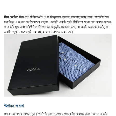
ফিল্ম লেপ চিকিত্সাগুলি পৃথক ভিজ্যুয়াল প্রভাব সরবরাহ করার সময় প্যাকেজিংয়ের 
ফিল্ম কোটিং:
স্থায়িত্ব এবং জল প্রতিরোধের বাড়ায়। আপনি একটি ম্যাট ফিনিশের মধ্যে চয়ন করতে পারেন, 
যা একটি সূক্ষ্ম এবং পরিশীলিত বিলাসবহুল অনুভূতি সরবরাহ করে, বা একটি চকচকে একটি, যা 
একটি মসৃণ, চকচকে পৃষ্ঠ সরবরাহ করে যা চোখকে ধরে রাখে।
উত্পাদন ক্ষমতা
গুণমান আমাদের কাজের মূল। প্রতিটি কাস্টম পেপার প্যাকেজিং ক্রমের জন্য, আমরা একটি