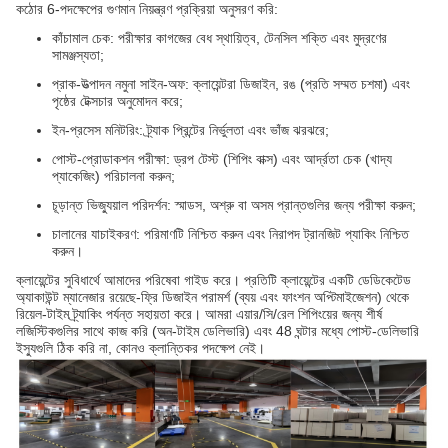
কঠোর 6-পদক্ষেপের গুণমান নিয়ন্ত্রণ প্রক্রিয়া অনুসরণ করি:
কাঁচামাল চেক: পরীক্ষার কাগজের বেধ স্থায়িত্ব, টেনসিল শক্তি এবং মুদ্রণের
সামঞ্জস্যতা;
প্রাক-উত্পাদন নমুনা সাইন-অফ: ক্লায়েন্টরা ডিজাইন, রঙ (প্রতি সম্মত চশমা) এবং
পৃষ্ঠের টেক্সচার অনুমোদন করে;
ইন-প্রসেস মনিটরিং: ট্র্যাক প্রিন্টের নির্ভুলতা এবং ভাঁজ ঝরঝরে;
পোস্ট-প্রোডাকশন পরীক্ষা: ড্রপ টেস্ট (শিপিং বাক্স) এবং আর্দ্রতা চেক (খাদ্য
প্যাকেজিং) পরিচালনা করুন;
চূড়ান্ত ভিজ্যুয়াল পরিদর্শন: স্মাডস, অশ্রু বা অসম প্রান্তগুলির জন্য পরীক্ষা করুন;
চালানের যাচাইকরণ: পরিমাণটি নিশ্চিত করুন এবং নিরাপদ ট্রানজিট প্যাকিং নিশ্চিত
করুন।
ক্লায়েন্টের সুবিধার্থে আমাদের পরিষেবা গাইড করে। প্রতিটি ক্লায়েন্টের একটি ডেডিকেটেড
অ্যাকাউন্ট ম্যানেজার রয়েছে-ফ্রি ডিজাইন পরামর্শ (ব্যয় এবং ফাংশন অপ্টিমাইজেশন) থেকে
রিয়েল-টাইম ট্র্যাকিং পর্যন্ত সহায়তা করে। আমরা এয়ার/সি/রেল শিপিংয়ের জন্য শীর্ষ
লজিস্টিকগুলির সাথে কাজ করি (অন-টাইম ডেলিভারি) এবং 48 ঘন্টার মধ্যে পোস্ট-ডেলিভারি
ইস্যুগুলি ঠিক করি না, কোনও ক্লান্তিকর পদক্ষেপ নেই।