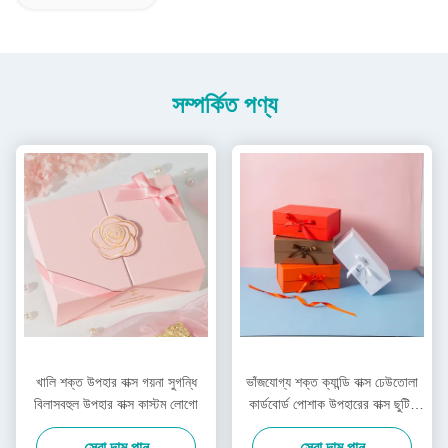
সম্পর্কিত পণ্য
খালি শক্ত উপহার বাক্স গয়না সুগন্ধি
ভাঁজযোগ্য শক্ত ক্যান্ডি বাক্স ঢেউতোলা
বিলাসবহুল উপহার বাক্স কাস্টম লোগো
কার্ডবোর্ড পোশাক উপহারের বাক্স ছুটির
জন্য
সেরা দাম পান
সেরা দাম পান