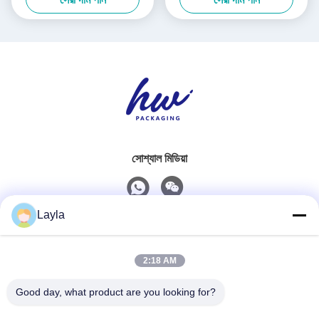
সোশ্যাল মিডিয়া
Layla
দ্রুত যোগাযোগ
2:18 AM
টেলিফোন
0086-18688885859
Good day, what product are you looking for?