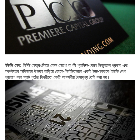
নির্দিষ্ট ক্ষেত্রগুলিতে যেমন লোগো বা কী গ্রাফিক্স-যেমন ভিজ্যুয়াল প্রভাব এবং 
ইউভি লেপ:
স্পর্শকাতর অভিজ্ঞতা উভয়ই বাড়িয়ে তোলে-নির্বাচিতভাবে একটি উচ্চ-চকচকে ইউভি লেপ 
প্রয়োগ করে ম্যাট পৃষ্ঠের বিপরীতে একটি আকর্ষণীয় বৈসাদৃশ্য তৈরি করা হয়।