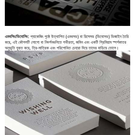
প্যাকেজিং পৃষ্ঠে উত্থাপিত (এমবসড) বা রিসেসড (ডিবোসড) ডিজাইন তৈরি 
এমবসিং/ডিবোসিং:
করে, এই কৌশলটি লোগো বা নিদর্শনগুলিতে গভীরতা, জমিন এবং একটি প্রিমিয়াম স্পর্শকাতর 
অনুভূতি যুক্ত করে, ত্রি-মাত্রিক এবং পরিশোধিত চেহারা দিয়ে তাদের বাড়িয়ে তোলে।