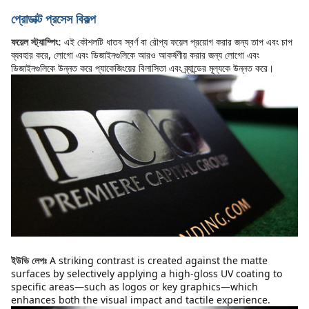
প্রোডাক্ট প্রসেস বিকল্প
এই কৌশলটি ধাতব স্বর্ণ বা রৌপ্য ফয়েল প্রয়োগ করার জন্য তাপ এবং চাপ 
ফয়েল স্ট্যাম্পিং:
ব্যবহার করে, লোগো এবং ডিজাইনগুলিকে আরও আকর্ষণীয় করার জন্য লোগো এবং 
ডিজাইনগুলিকে উন্নত করে প্যাকেজিংয়ের বিলাসিতা এবং ব্র্যান্ডের মূল্যকে উন্নত করে।
A striking contrast is created against the matte 
ইউভি লেপঃ
surfaces by selectively applying a high-gloss UV coating to 
specific areas—such as logos or key graphics—which 
enhances both the visual impact and tactile experience.