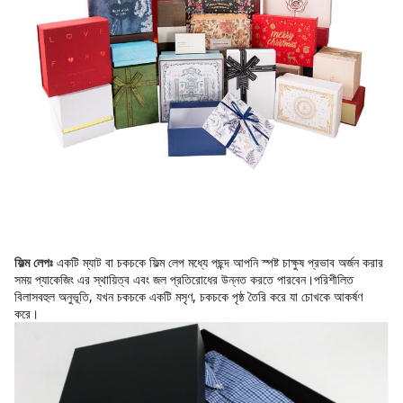
একটি ম্যাট বা চকচকে ফিল্ম লেপ মধ্যে পছন্দ আপনি স্পষ্ট চাক্ষুষ প্রভাব অর্জন করার 
ফিল্ম লেপঃ
সময় প্যাকেজিং এর স্থায়িত্ব এবং জল প্রতিরোধের উন্নত করতে পারবেন।পরিশীলিত 
বিলাসবহুল অনুভূতি, যখন চকচকে একটি মসৃণ, চকচকে পৃষ্ঠ তৈরি করে যা চোখকে আকর্ষণ 
করে।