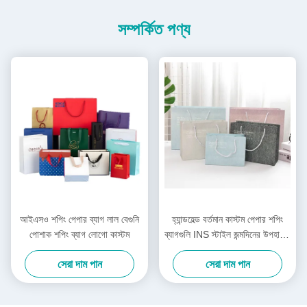
সম্পর্কিত পণ্য
আইএসও শপিং পেপার ব্যাগ লাল বেগুনি
হ্যান্ডহেল্ড বর্তমান কাস্টম পেপার শপিং
পোশাক শপিং ব্যাগ লোগো কাস্টম
ব্যাগগুলি INS স্টাইল জন্মদিনের উপহারের
ব্যাগ
সেরা দাম পান
সেরা দাম পান