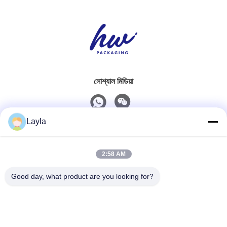
সোশ্যাল মিডিয়া
Layla
দ্রুত যোগাযোগ
2:58 AM
টেলিফোন
0086-18688885859
Good day, what product are you looking for?
ই-মেইল
packaging_o@163.com