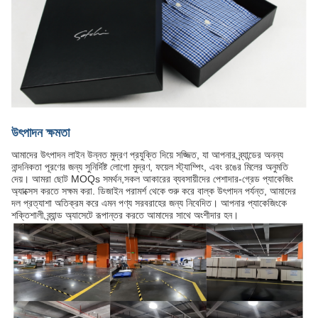
উৎপাদন ক্ষমতা
আমাদের উৎপাদন লাইন উন্নত মুদ্রণ প্রযুক্তি দিয়ে সজ্জিত, যা আপনার ব্র্যান্ডের অনন্য
নান্দনিকতা পূরণের জন্য সুনির্দিষ্ট লোগো মুদ্রণ, ফয়েল স্ট্যাম্পিং, এবং রঙের মিলের অনুমতি
দেয়। আমরা ছোট MOQs সমর্থন,সকল আকারের ব্যবসায়ীদের পেশাদার-গ্রেড প্যাকেজিং
অ্যাক্সেস করতে সক্ষম করা. ডিজাইন পরামর্শ থেকে শুরু করে বাল্ক উৎপাদন পর্যন্ত, আমাদের
দল প্রত্যাশা অতিক্রম করে এমন পণ্য সরবরাহের জন্য নিবেদিত। আপনার প্যাকেজিংকে
শক্তিশালী ব্র্যান্ড অ্যাসেটে রূপান্তর করতে আমাদের সাথে অংশীদার হন।