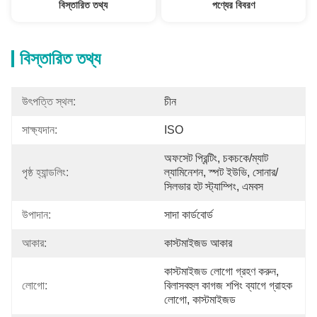
বিস্তারিত তথ্য
পণ্যের বিবরণ
বিস্তারিত তথ্য
উৎপত্তি স্থল:
চীন
সাক্ষ্যদান:
ISO
অফসেট প্রিন্টিং, চকচকে/ম্যাট 
পৃষ্ঠ হ্যান্ডলিং:
ল্যামিনেশন, স্পট ইউভি, সোনার/
সিলভার হট স্ট্যাম্পিং, এমবস
উপাদান:
সাদা কার্ডবোর্ড
আকার:
কাস্টমাইজড আকার
কাস্টমাইজড লোগো গ্রহণ করুন, 
লোগো:
বিলাসবহুল কাগজ শপিং ব্যাগে গ্রাহক 
লোগো, কাস্টমাইজড