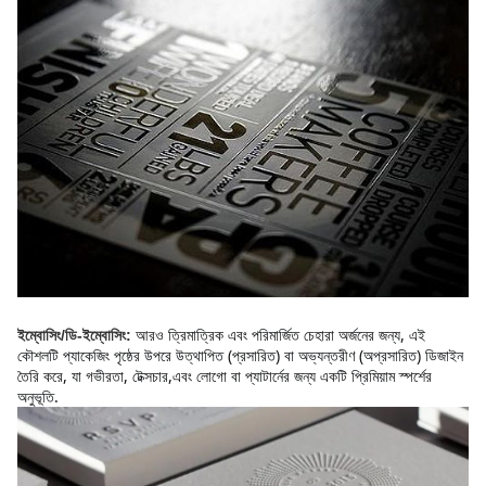
আরও ত্রিমাত্রিক এবং পরিমার্জিত চেহারা অর্জনের জন্য, এই 
ইম্বোসিং/ডি-ইম্বোসিং:
কৌশলটি প্যাকেজিং পৃষ্ঠের উপরে উত্থাপিত (প্রসারিত) বা অভ্যন্তরীণ (অপ্রসারিত) ডিজাইন 
তৈরি করে, যা গভীরতা, টেক্সচার,এবং লোগো বা প্যাটার্নের জন্য একটি প্রিমিয়াম স্পর্শের 
অনুভূতি.