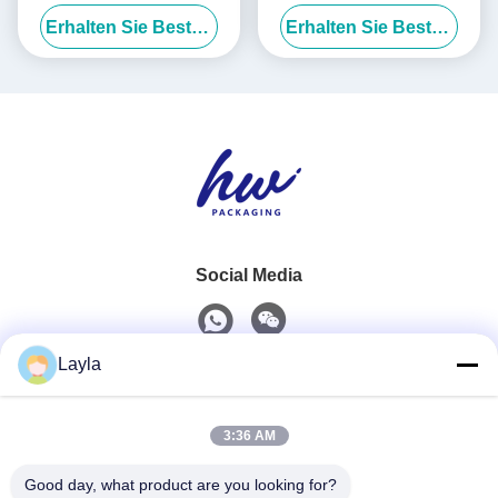
Einkaufspapiertüten Logo
im INS-Stil,
Erhalten Sie Besten Preis
Erhalten Sie Besten Preis
Custom
Geburtstagsgeschenktüten
Social Media
Layla
Schnelle Kontaktaufnahme
3:36 AM
Telefon
0086-18688885859
Good day, what product are you looking for?