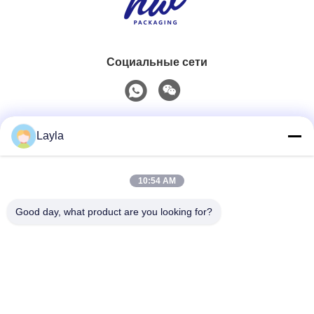
Социальные сети
Быстрый контакт
Layla
Телефон
10:54 AM
0086-18688885859
Good day, what product are you looking for?
Электронная Почта
packaging_o@163.com
Адрес
Комната 1006, Здание 2, Хайин Синъюэ, 383