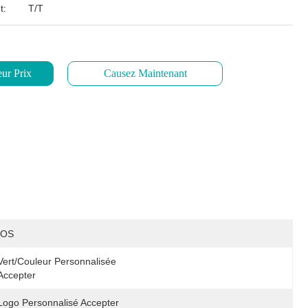
t:
T/T
ur Prix
Causez Maintenant
IOS
Vert/couleur Personnalisée 
Accepter
Logo Personnalisé Accepter