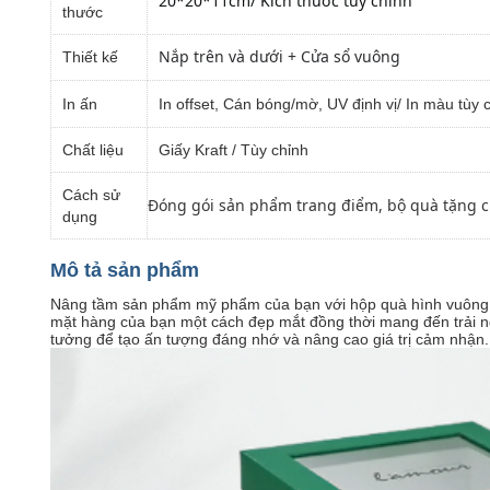
20*20*11cm
/ Kích thước tùy chỉnh
thước
Nắp trên và dưới + Cửa sổ vuông
Thiết kế
In ấn
In offset, Cán bóng/mờ, UV định vị/ In màu tùy 
Chất liệu
Giấy Kraft / Tùy chỉnh
Cách sử
Đóng gói sản phẩm trang điểm, bộ quà tặng ch
dụng
Mô tả sản phẩm
Nâng tầm sản phẩm mỹ phẩm của bạn với hộp quà hình vuông tùy
mặt hàng của bạn một cách đẹp mắt đồng thời mang đến trải n
tưởng để tạo ấn tượng đáng nhớ và nâng cao giá trị cảm nhận.