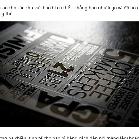
cao cho các khu vực bao bì cụ thể—chẳng hạn như logo và đồ họa 
ng thể.
 ba chiều, tinh tế cho bao bì bằng cách dập nổi (nâng lên) hoặc d