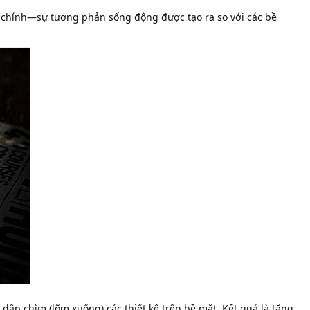
chính—sự tương phản sống động được tạo ra so với các bề 
ập chìm (lõm xuống) các thiết kế trên bề mặt. Kết quả là tăng 