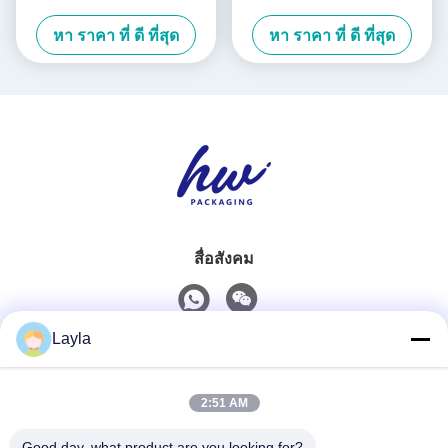
สัญลักษณ์
ขวัญวันเกิดแบบ INS
หา ราคา ที่ ดี ที่สุด
หา ราคา ที่ ดี ที่สุด
สื่อสังคม
Layla
ติดต่อเร็ว
2:51 AM
โทรศัพท์
0086-18688885859
Good day, what product are you looking for?