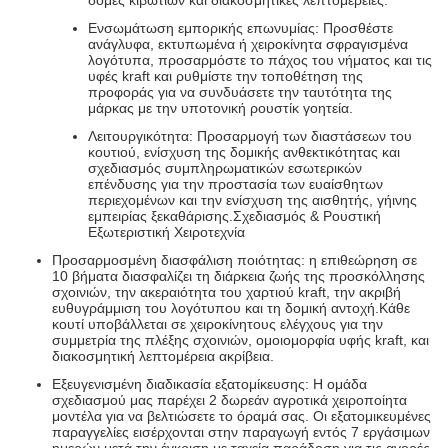
δομές κιβωτίων και διακοσμητικές λεπτομέρειες.
Ενσωμάτωση εμπορικής επωνυμίας: Προσθέστε
ανάγλυφα, εκτυπωμένα ή χειροκίνητα σφραγισμένα
λογότυπα, προσαρμόστε το πάχος του νήματος και τις
υφές kraft και ρυθμίστε την τοποθέτηση της
προφοράς για να συνδυάσετε την ταυτότητα της
μάρκας με την υποτονική ρουστίκ γοητεία.
Λειτουργικότητα: Προσαρμογή των διαστάσεων του
κουτιού, ενίσχυση της δομικής ανθεκτικότητας και
σχεδιασμός συμπληρωματικών εσωτερικών
επένδυσης για την προστασία των ευαίσθητων
περιεχομένων και την ενίσχυση της αισθητής, γήινης
εμπειρίας ξεκαθάρισης.Σχεδιασμός & Ρουστική
Εξωτεριστική Χειροτεχνία
Προσαρμοσμένη διασφάλιση ποιότητας: η επιθεώρηση σε
10 βήματα διασφαλίζει τη διάρκεια ζωής της προσκόλλησης
σχοινιών, την ακεραιότητα του χαρτιού kraft, την ακριβή
ευθυγράμμιση του λογότυπου και τη δομική αντοχή.Κάθε
κουτί υποβάλλεται σε χειροκίνητους ελέγχους για την
συμμετρία της πλέξης σχοινιών, ομοιομορφία υφής kraft, και
διακοσμητική λεπτομέρεια ακρίβεια.
Εξευγενισμένη διαδικασία εξατομίκευσης: Η ομάδα
σχεδιασμού μας παρέχει 2 δωρεάν αγροτικά χειροποίητα
μοντέλα για να βελτιώσετε το όραμά σας. Οι εξατομικευμένες
παραγγελίες εισέρχονται στην παραγωγή εντός 7 εργάσιμων