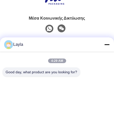
Μέσα Κοινωνικής Δικτύωσης
Γρήγορη επικοινωνία
Layla
Τηλ.
4:29 AM
0086-18688885859
Good day, what product are you looking for?
Ηλεκτρονικό Ταχυδρομείο
packaging_o@163.com
Διεύθυνση
Δωμάτιο 1006, Κτίριο 2, Haiyin Xingyue, 383 Panyu