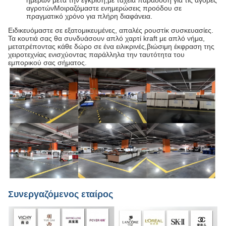
ημερών μετά την έγκριση,με ταχεία παράδοση για τις αγορές
αγροτώνΜοιραζόμαστε ενημερώσεις προόδου σε
πραγματικό χρόνο για πλήρη διαφάνεια.
Ειδικευόμαστε σε εξατομικευμένες, απαλές ρουστίκ συσκευασίες.
Τα κουτιά σας θα συνδυάσουν απλό χαρτί kraft με απλό νήμα,
μετατρέποντας κάθε δώρο σε ένα ειλικρινές,βιώσιμη έκφραση της
χειροτεχνίας ενισχύοντας παράλληλα την ταυτότητα του
εμπορικού σας σήματος.
Συνεργαζόμενος εταίρος