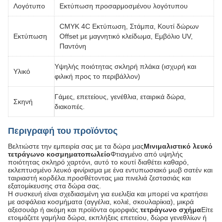
Λογότυπο
Εκτύπωση προσαρμοσμένου λογότυπου
CMYK 4C Εκτύπωση, Στάμπα, Κουτί δώρων
Εκτύπωση
Offset με μαγνητικό κλείδωμα, Εμβόλιο UV,
Παντόνη
Υψηλής ποιότητας σκληρή πλάκα (ισχυρή και
Υλικό
φιλική προς το περιβάλλον)
Γάμες, επετείους, γενέθλια, εταιρικά δώρα,
Σκηνή
διακοπές.
Περιγραφή του προϊόντος
Βελτιώστε την εμπειρία σας με τα δώρα μας
Μινιμαλιστικό λευκό
τετράγωνο κοσμηματοπωλείο
Φτιαγμένο από υψηλής
ποιότητας σκληρό χαρτόνι, αυτό το κουτί διαθέτει καθαρό,
εκλεπτυσμένο λευκό φινίρισμα με ένα εντυπωσιακό μωβ σατέν και
ταιριαστή κορδέλα.προσθέτοντας μια πινελιά ζεστασιάς και
εξατομίκευσης στα δώρα σας.
Η συσκευή είναι σχεδιασμένη για ευελιξία και μπορεί να κρατήσει
με ασφάλεια κοσμήματα (αγγέλια, κολιέ, σκουλαρίκια), μικρά
αξεσουάρ ή ακόμη και προϊόντα ομορφιάς.
τετράγωνο σχήμα
Είτε
ετοιμάζετε γαμήλια δώρα, εκπλήξεις επετείου, δώρα γενεθλίων ή