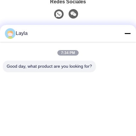
Redes Sociales
Contacto rápido
Layla
Teléfono
7:34 PM
0086-18688885859
Good day, what product are you looking for?
Email
packaging_o@163.com
Dirección
Habitación 1006, Edificio 2, Haiyin Xingyue, 383 Avenida
Panyu Norte, Ciudad de Guangzhou, Provincia de
Guangdong