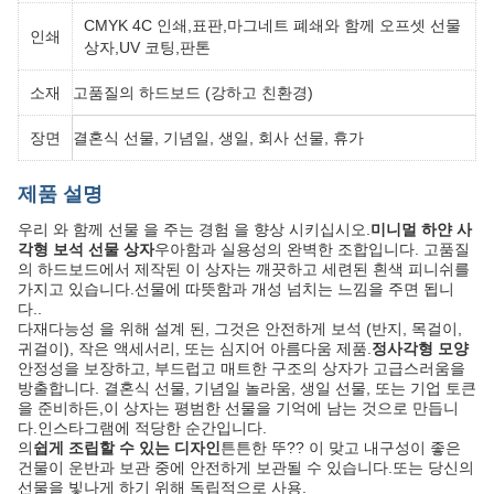
CMYK 4C 인쇄,표판,마그네트 폐쇄와 함께 오프셋 선물
인쇄
상자,UV 코팅,판톤
소재
고품질의 하드보드 (강하고 친환경)
장면
결혼식 선물, 기념일, 생일, 회사 선물, 휴가
제품 설명
우리 와 함께 선물 을 주는 경험 을 향상 시키십시오.
미니멀 하얀 사
각형 보석 선물 상자
우아함과 실용성의 완벽한 조합입니다. 고품질
의 하드보드에서 제작된 이 상자는 깨끗하고 세련된 흰색 피니쉬를
가지고 있습니다.선물에 따뜻함과 개성 넘치는 느낌을 주면 됩니
다..
다재다능성 을 위해 설계 된, 그것은 안전하게 보석 (반지, 목걸이,
귀걸이), 작은 액세서리, 또는 심지어 아름다움 제품.
정사각형 모양
안정성을 보장하고, 부드럽고 매트한 구조의 상자가 고급스러움을
방출합니다. 결혼식 선물, 기념일 놀라움, 생일 선물, 또는 기업 토큰
을 준비하든,이 상자는 평범한 선물을 기억에 남는 것으로 만듭니
다.인스타그램에 적당한 순간입니다.
의
쉽게 조립할 수 있는 디자인
튼튼한 뚜?? 이 맞고 내구성이 좋은
건물이 운반과 보관 중에 안전하게 보관될 수 있습니다.또는 당신의
선물을 빛나게 하기 위해 독립적으로 사용.