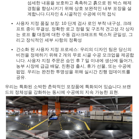
섬세한 내용을 보호하고 촉촉하고 흙으로 된 박스 해제
경험을 향상시키기 위해 상호 보완적인 내부 포장을 설
계합니다.디자인 & 시골적인 수공예 미적 접식
사용자 지정 품질 보장: 10 단계 검사 로인 부착 내구성, 크래
프트 종이 무결성, 정확한 로고 정렬 및 구조적 견고성.각 상자
는 로프 활 대칭에 대한 수동 검사크래프트 텍스처 균일성, 그
리고 장식적인 세부 사항의 정확성
간소화 된 사용자 지정 프로세스: 우리의 디자인 팀은 당신의
비전을 정제하기 위해 2 개의 무료 시골 수공 모크업을 제공합
니다. 사용자 지정 주문은 승인 후 7 일 이내에 생산에 들어가,
농부 시장에 급급 배달, 친환경 출시, 휴가 선물, 또는 수공예
팝업. 우리는 완전한 투명성을 위해 실시간 진행 업데이트를
공유.
우리는 특화된 소박한 촌락적인 포장품에 특화되어 있습니다.브랜
드의 정체성을 강화하는 동시에 수공예의 지속 가능한 표현.