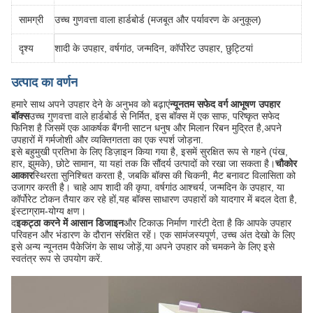
सामग्री
उच्च गुणवत्ता वाला हार्डबोर्ड (मजबूत और पर्यावरण के अनुकूल)
दृश्य
शादी के उपहार, वर्षगांठ, जन्मदिन, कॉर्पोरेट उपहार, छुट्टियां
उत्पाद का वर्णन
हमारे साथ अपने उपहार देने के अनुभव को बढ़ाएं
न्यूनतम सफेद वर्ग आभूषण उपहार
बॉक्स
उच्च गुणवत्ता वाले हार्डबोर्ड से निर्मित, इस बॉक्स में एक साफ, परिष्कृत सफेद
फिनिश है जिसमें एक आकर्षक बैंगनी साटन धनुष और मिलान रिबन मुद्रित है,अपने
उपहारों में गर्मजोशी और व्यक्तिगतता का एक स्पर्श जोड़ना.
इसे बहुमुखी प्रतिभा के लिए डिज़ाइन किया गया है, इसमें सुरक्षित रूप से गहने (पंख,
हार, झुमके), छोटे सामान, या यहां तक कि सौंदर्य उत्पादों को रखा जा सकता है।
चौकोर
आकार
स्थिरता सुनिश्चित करता है, जबकि बॉक्स की चिकनी, मैट बनावट विलासिता को
उजागर करती है। चाहे आप शादी की कृपा, वर्षगांठ आश्चर्य, जन्मदिन के उपहार, या
कॉर्पोरेट टोकन तैयार कर रहे हों,यह बॉक्स साधारण उपहारों को यादगार में बदल देता है,
इंस्टाग्राम-योग्य क्षण।
द
इकट्ठा करने में आसान डिजाइन
और टिकाऊ निर्माण गारंटी देता है कि आपके उपहार
परिवहन और भंडारण के दौरान संरक्षित रहें। एक सामंजस्यपूर्ण, उच्च अंत देखो के लिए
इसे अन्य न्यूनतम पैकेजिंग के साथ जोड़ें,या अपने उपहार को चमकने के लिए इसे
स्वतंत्र रूप से उपयोग करें.