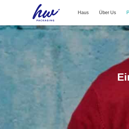
Haus
Über Us
P
Ei