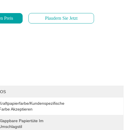
n Preis
Plaudern Sie Jetzt
IOS
Kraftpapierfarbe/kundenspezifische 
Farbe Akzeptieren
Klappbare Papiertüte Im 
Umschlagstil