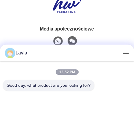
Media społecznościowe
Layla
Szybki kontakt
12:52 PM
Tel.
0086-18688885859
Good day, what product are you looking for?
Wiadomość Elektroniczna
packaging_o@163.com
Adres