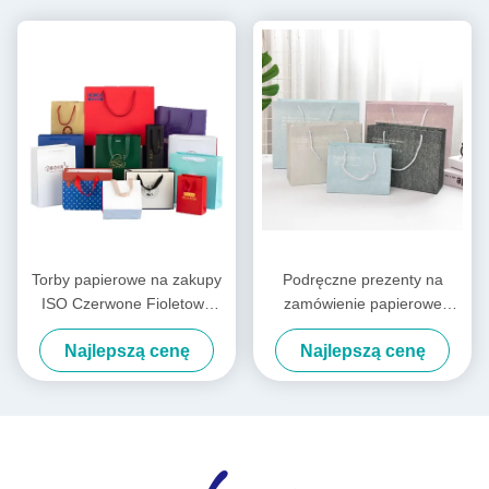
Torby papierowe na zakupy
Podręczne prezenty na
ISO Czerwone Fioletowe
zamówienie papierowe
Odzieżowe Torby na zakupy
torebki zakupowe INS styl
Najlepszą cenę
Najlepszą cenę
Logo Niestandardowe
torebki urodzinowe