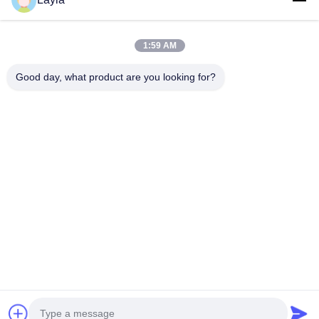
Teléfono
1:59 AM
0086-18688885859
Good day, what product are you looking for?
Email
packaging_o@163.com
Dirección
Habitación 1006, Edificio 2, Haiyin Xingyue, 383 Avenida
Panyu Norte, Ciudad de Guangzhou, Provincia de
Guangdong
Políticas De Privacidad
|
Mapa Del Sitio
Buena calidad de China Caja de papel Proveedor. © de Copyright
2025-2026 Guangdong Huawei Printing and Packaging Co., Ltd. .
Todos los derechos reservados.