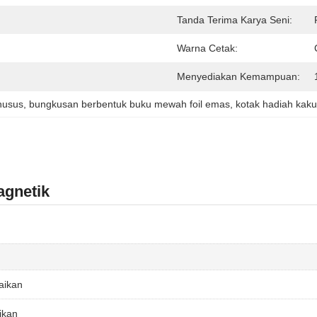
Tanda Terima Karya Seni:
Warna Cetak:
Menyediakan Kemampuan:
husus
, 
bungkusan berbentuk buku mewah foil emas
, 
kotak hadiah kak
agnetik
aikan
ikan