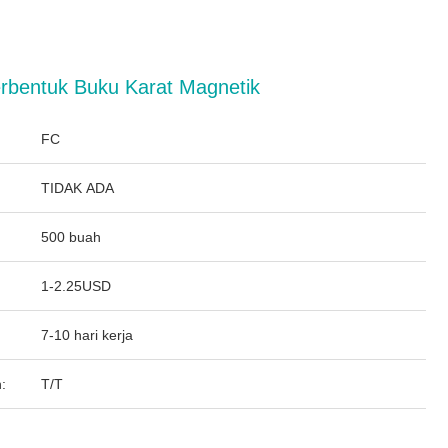
rbentuk Buku Karat Magnetik
FC
TIDAK ADA
500 buah
1-2.25USD
7-10 hari kerja
:
T/T