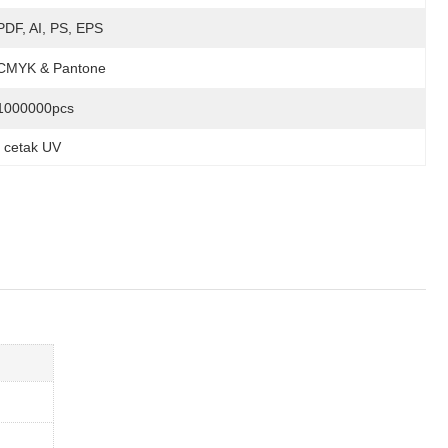
PDF, AI, PS, EPS
CMYK & Pantone
1000000pcs
u cetak UV