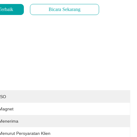
Terbaik
Bicara Sekarang
ISO
Magnet
Menerima
Menurut Persyaratan Klien