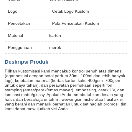
Logo
Cetak Logo Kustom
Pencetakan
Pola Pencetakan Kustom
Material
karton
Penggunaan
merek
Deskripsi Produk
Pilihan kustomisasi kami mencakup kontrol penuh atas dimensi
(agar sesuai dengan botol parfum 30ml–100ml dan lebih banyak
lagi), ketebalan material (kertas karton kaku 400gsm–700gsm
untuk daya tahan), dan perawatan permukaan seperti foil
stamping (emas/perak/emas mawar), embossing, cetak UV, dan
laminasi matte/glossy. Apakah Anda membutuhkan desain yang
halus dan bersahaja untuk lini wewangian niche atau hasil akhir
yang berani dan menarik perhatian untuk set hadiah promosi, tim
kami dapat mewujudkan visi Anda.