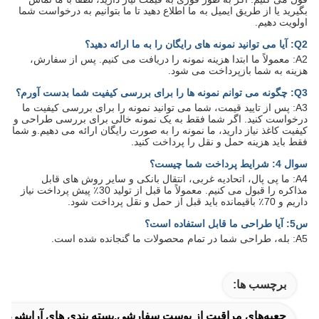
بگیرید یا از طریق ایمیل به ما اطلاع دهید تا ما بتوانیم به درخواست شما
اولویت دهیم.
Q2: آیا می توانید نمونه های رایگان را به ما ارائه دهید؟
A2: معمولاً ما ابتدا هزینه نمونه را دریافت می کنیم. پس از سفارش،
هزینه به شما بازپرداخت می شود.
Q3: چگونه می توانم نمونه ها را برای بررسی کیفیت شما بدست آورم؟
A3: پس از تایید قیمت، شما می توانید نمونه را برای بررسی کیفیت ما
درخواست کنید. اگر شما فقط به یک نمونه خالی برای بررسی طراحی و
کیفیت کاغذ نیاز دارید، ما نمونه را به صورت رایگان ارائه می دهیم.و شما
فقط باید هزینه حمل و نقل را پرداخت کنید.
سوال 4: شرایط پرداخت شما چیست؟
A4: ما پی پال، اتحادیه غربی، انتقال بانکی و سایر روش های قابل
مذاکره را قبول می کنیم. معمولاً ما قبل از تولید 30٪ پیش پرداخت نیاز
داریم و 70٪ باقیمانده باید قبل از حمل و نقل پرداخت شود.
س5: آیا طراحی ما قابل استفاده است؟
A5: بله، طراحی شما در تمام محصولات ما گنجانده شده است.
برچسب ها:
جعبه‌های مراقبت از پوست سفارشی,بسته بندی های آرایشی س