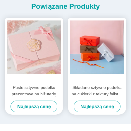
Powiązane Produkty
Puste sztywne pudełko
Składane sztywne pudełka
prezentowe na biżuterię
na cukierki z tektury falistej,
perfumy luksusowe pudełko
pudełko na odzież na
Najlepszą cenę
Najlepszą cenę
prezentowe z
prezent na święta
niestandardowym logo