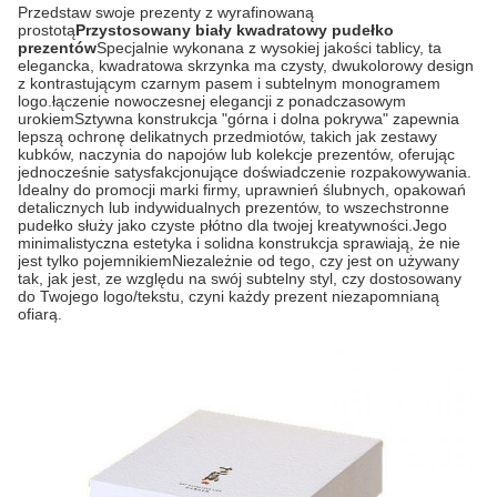
Przedstaw swoje prezenty z wyrafinowaną
prostotą
Przystosowany biały kwadratowy pudełko
prezentów
Specjalnie wykonana z wysokiej jakości tablicy, ta
elegancka, kwadratowa skrzynka ma czysty, dwukolorowy design
z kontrastującym czarnym pasem i subtelnym monogramem
logo.łączenie nowoczesnej elegancji z ponadczasowym
urokiemSztywna konstrukcja "górna i dolna pokrywa" zapewnia
lepszą ochronę delikatnych przedmiotów, takich jak zestawy
kubków, naczynia do napojów lub kolekcje prezentów, oferując
jednocześnie satysfakcjonujące doświadczenie rozpakowywania.
Idealny do promocji marki firmy, uprawnień ślubnych, opakowań
detalicznych lub indywidualnych prezentów, to wszechstronne
pudełko służy jako czyste płótno dla twojej kreatywności.Jego
minimalistyczna estetyka i solidna konstrukcja sprawiają, że nie
jest tylko pojemnikiemNiezależnie od tego, czy jest on używany
tak, jak jest, ze względu na swój subtelny styl, czy dostosowany
do Twojego logo/tekstu, czyni każdy prezent niezapomnianą
ofiarą.