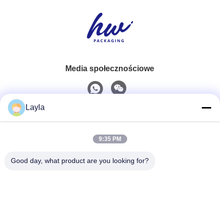
Media społecznościowe
Layla
Szybki kontakt
9:35 PM
Tel.
0086-18688885859
Good day, what product are you looking for?
Wiadomość Elektroniczna
packaging_o@163.com