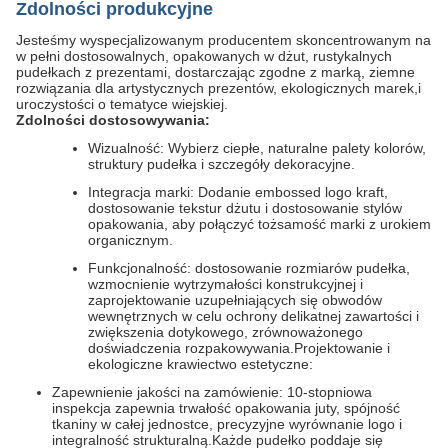
Zdolności produkcyjne
Jesteśmy wyspecjalizowanym producentem skoncentrowanym na
w pełni dostosowalnych, opakowanych w dżut, rustykalnych
pudełkach z prezentami, dostarczając zgodne z marką, ziemne
rozwiązania dla artystycznych prezentów, ekologicznych marek,i
uroczystości o tematyce wiejskiej.
Zdolności dostosowywania:
Wizualność: Wybierz ciepłe, naturalne palety kolorów,
struktury pudełka i szczegóły dekoracyjne.
Integracja marki: Dodanie embossed logo kraft,
dostosowanie tekstur dżutu i dostosowanie stylów
opakowania, aby połączyć tożsamość marki z urokiem
organicznym.
Funkcjonalność: dostosowanie rozmiarów pudełka,
wzmocnienie wytrzymałości konstrukcyjnej i
zaprojektowanie uzupełniających się obwodów
wewnętrznych w celu ochrony delikatnej zawartości i
zwiększenia dotykowego, zrównoważonego
doświadczenia rozpakowywania.Projektowanie i
ekologiczne krawiectwo estetyczne:
Zapewnienie jakości na zamówienie: 10-stopniowa
inspekcja zapewnia trwałość opakowania juty, spójność
tkaniny w całej jednostce, precyzyjne wyrównanie logo i
integralność strukturalną.Każde pudełko poddaje się