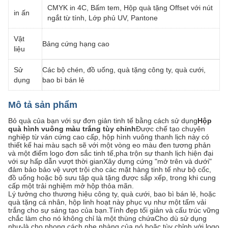
CMYK in 4C, Bấm tem, Hộp quà tặng Offset với nút
in ấn
ngắt từ tính, Lớp phủ UV, Pantone
Vật
Bảng cứng hạng cao
liệu
Sử
Các bộ chén, đồ uống, quà tặng công ty, quà cưới,
dụng
bao bì bán lẻ
Mô tả sản phẩm
Bỏ quà của bạn với sự đơn giản tinh tế bằng cách sử dụng
Hộp
quà hình vuông màu trắng tùy chỉnh
Được chế tạo chuyên
nghiệp từ ván cứng cao cấp, hộp hình vuông thanh lịch này có
thiết kế hai màu sạch sẽ với một vòng eo màu đen tương phản
và một điểm logo đơn sắc tinh tế,pha trộn sự thanh lịch hiện đại
với sự hấp dẫn vượt thời gianXây dựng cứng "mở trên và dưới"
đảm bảo bảo vệ vượt trội cho các mặt hàng tinh tế như bộ cốc,
đồ uống hoặc bộ sưu tập quà tặng được sắp xếp, trong khi cung
cấp một trải nghiệm mở hộp thỏa mãn.
Lý tưởng cho thương hiệu công ty, quà cưới, bao bì bán lẻ, hoặc
quà tặng cá nhân, hộp linh hoạt này phục vụ như một tấm vải
trắng cho sự sáng tạo của bạn.Tính đẹp tối giản và cấu trúc vững
chắc làm cho nó không chỉ là một thùng chứaCho dù sử dụng
như-là cho phong cách nhẹ nhàng của nó hoặc tùy chỉnh với logo