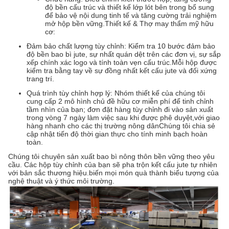
độ bền cấu trúc và thiết kế lớp lót bên trong bổ sung
để bảo vệ nội dung tinh tế và tăng cường trải nghiệm
mở hộp bền vững.Thiết kế & Thợ may thẩm mỹ hữu
cơ:
Đảm bảo chất lượng tùy chỉnh: Kiểm tra 10 bước đảm bảo
độ bền bao bì jute, sự nhất quán dệt trên các đơn vị, sự sắp
xếp chính xác logo và tính toàn vẹn cấu trúc.Mỗi hộp được
kiểm tra bằng tay về sự đồng nhất kết cấu jute và đối xứng
trang trí.
Quá trình tùy chỉnh hợp lý: Nhóm thiết kế của chúng tôi
cung cấp 2 mô hình chủ đề hữu cơ miễn phí để tinh chỉnh
tầm nhìn của bạn; đơn đặt hàng tùy chỉnh đi vào sản xuất
trong vòng 7 ngày làm việc sau khi được phê duyệt,với giao
hàng nhanh cho các thị trường nông dânChúng tôi chia sẻ
cập nhật tiến độ thời gian thực cho tính minh bạch hoàn
toàn.
Chúng tôi chuyên sản xuất bao bì nông thôn bền vững theo yêu
cầu. Các hộp tùy chỉnh của bạn sẽ pha trộn kết cấu jute tự nhiên
với bản sắc thương hiệu.biến mọi món quà thành biểu tượng của
nghệ thuật và ý thức môi trường.