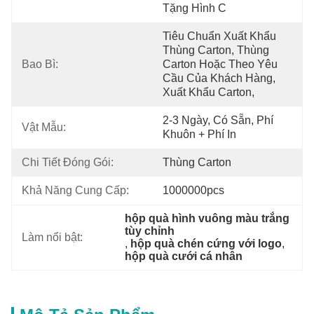
Tặng Hình C
Tiêu Chuẩn Xuất Khẩu 
Thùng Carton, Thùng 
Bao Bì:
Carton Hoặc Theo Yêu 
Cầu Của Khách Hàng, 
Xuất Khẩu Carton, 
2-3 Ngày, Có Sẵn, Phí 
Vật Mẫu:
Khuôn + Phí In
Chi Tiết Đóng Gói:
Thùng Carton
Khả Năng Cung Cấp:
1000000pcs
hộp quà hình vuông màu trắng 
tùy chỉnh
Làm nổi bật:
, 
hộp quà chén cứng với logo
, 
hộp quà cưới cá nhân